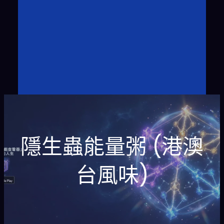
隱生蟲能量粥 (港澳
台風味)