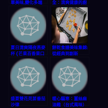
單美味,變化多端
全：清爽健康的廚
房寶藏
夏日清爽隔夜燕麥
餅乾食譜美味集錦:
杯 (芒果百香果口
從經典到創新
味)
盛夏雙花芫荽番茄
暖心驅寒：薑絲麻
沙律
油雞（台式風味）