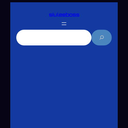
跳
siuleeboss
至
主
要
搜
內
尋
容