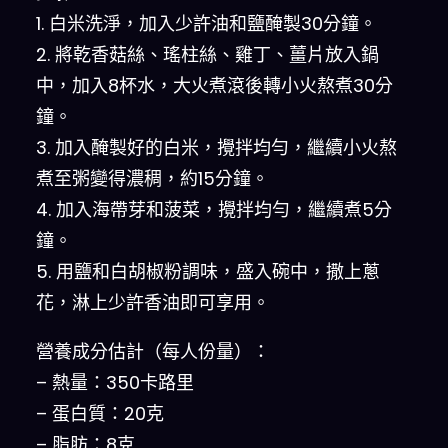
1. 白米洗淨，加入少許油和鹽醃製30分鐘。
2. 將乾香菇絲、瑤柱絲、雞丁、薑片放入鍋
中，加入8杯水，大火煮滾後轉小火熬煮30分
鐘。
3. 加入醃製好的白米，攪拌均勻，繼續小火熬
煮至粥變得濃稠，約15分鐘。
4. 加入海帶芽和菠菜，攪拌均勻，繼續煮5分
鐘。
5. 用鹽和白胡椒粉調味，盛入碗中，撒上蔥
花，淋上少許香油即可享用。
營養成分估計（每人份量）：
– 熱量：350卡路里
– 蛋白質：20克
– 脂肪：8克