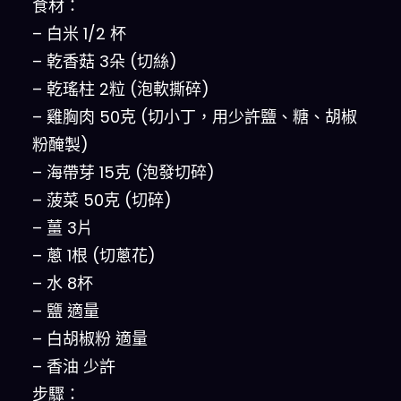
食材：
– 白米 1/2 杯
– 乾香菇 3朵 (切絲)
– 乾瑤柱 2粒 (泡軟撕碎)
– 雞胸肉 50克 (切小丁，用少許鹽、糖、胡椒
粉醃製)
– 海帶芽 15克 (泡發切碎)
– 菠菜 50克 (切碎)
– 薑 3片
– 蔥 1根 (切蔥花)
– 水 8杯
– 鹽 適量
– 白胡椒粉 適量
– 香油 少許
步驟：