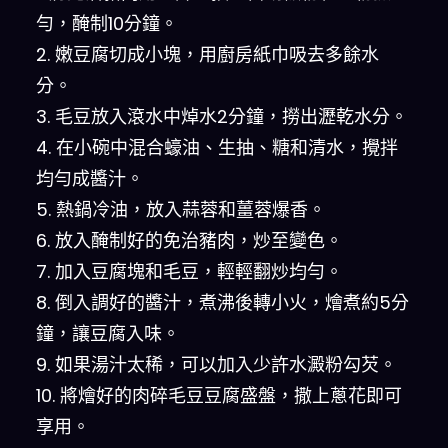
勻，醃制10分鐘。
2. 嫩豆腐切成小塊，用廚房紙巾吸去多餘水
分。
3. 毛豆放入滾水中焯水2分鐘，撈出瀝乾水分。
4. 在小碗中混合蠔油、生抽、糖和清水，攪拌
均勻成醬汁。
5. 熱鍋冷油，放入蒜蓉和薑蓉爆香。
6. 放入醃制好的免治豬肉，炒至變色。
7. 加入豆腐塊和毛豆，輕輕翻炒均勻。
8. 倒入調好的醬汁，煮沸後轉小火，燴煮約5分
鐘，讓豆腐入味。
9. 如果湯汁太稀，可以加入少許水澱粉勾芡。
10. 將燴好的肉碎毛豆豆腐盛盤，撒上蔥花即可
享用。