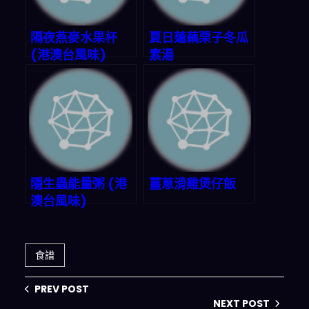
隔夜燕麥水果杯
夏日蓮藕栗子冬瓜
(港澳台風味)
素湯
隱生蟲能量粥 (港
薑蔥滑雞煲仔飯
澳台風味)
食譜
PREV POST
NEXT POST