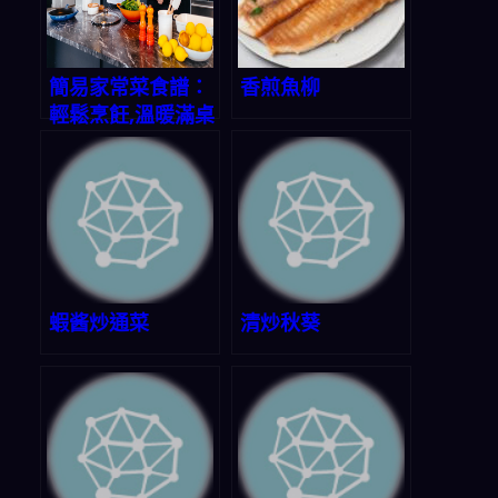
簡易家常菜食譜：
香煎魚柳
輕鬆烹飪,溫暖滿桌
蝦酱炒通菜
清炒秋葵