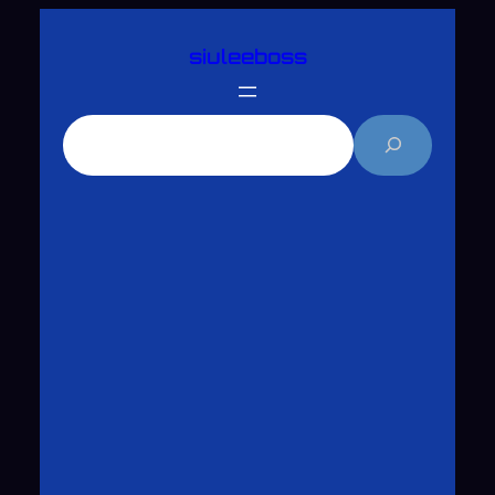
跳
siuleeboss
至
主
要
搜
內
尋
容