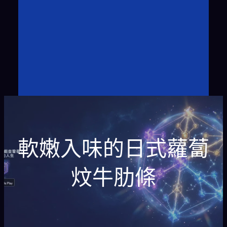
軟嫩入味的日式蘿蔔
炆牛肋條