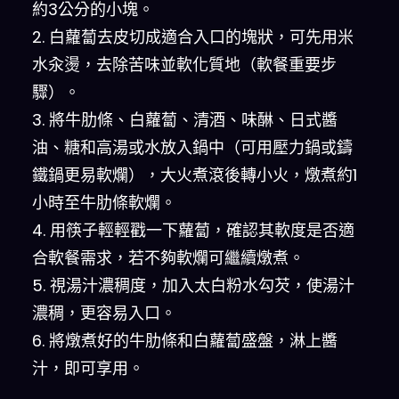
約3公分的小塊。
2. 白蘿蔔去皮切成適合入口的塊狀，可先用米
水汆燙，去除苦味並軟化質地（軟餐重要步
驟）。
3. 將牛肋條、白蘿蔔、清酒、味醂、日式醬
油、糖和高湯或水放入鍋中（可用壓力鍋或鑄
鐵鍋更易軟爛），大火煮滾後轉小火，燉煮約1
小時至牛肋條軟爛。
4. 用筷子輕輕戳一下蘿蔔，確認其軟度是否適
合軟餐需求，若不夠軟爛可繼續燉煮。
5. 視湯汁濃稠度，加入太白粉水勾芡，使湯汁
濃稠，更容易入口。
6. 將燉煮好的牛肋條和白蘿蔔盛盤，淋上醬
汁，即可享用。