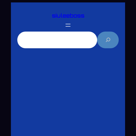
跳
siuleeboss
至
主
要
搜
內
尋
容