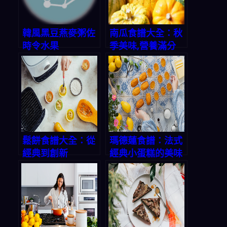
韓風黑豆燕麥粥佐
南瓜食譜大全：秋
時令水果
季美味,營養滿分
鬆餅食譜大全：從
瑪德蓮食譜：法式
經典到創新
經典小蛋糕的美味
秘方