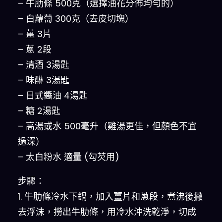
– 牛肋條 500克（選擇油花分佈均勻的）
– 白蘿蔔 300克（去皮切塊）
– 薑 3片
– 蔥 2段
– 清酒 3湯匙
– 味醂 3湯匙
– 日式醬油 4湯匙
– 糖 2湯匙
– 高湯或水 500毫升（雞湯更佳，但顏色不宜
過深）
– 太白粉水 適量 (勾芡用)
步驟：
1. 牛肋條冷水下鍋，加入薑片和蔥段，煮沸後撇
去浮沫，撈出牛肋條，用冷水沖洗乾淨，切成