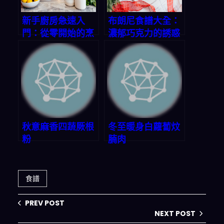
新手廚房急速入
布朗尼食譜大全：
門：從零開始的烹
濃郁巧克力的誘惑
飪之旅
秋意麻香四蔬厥根
冬至暖身白蘿蔔炆
粉
腩肉
食譜
PREV POST
NEXT POST