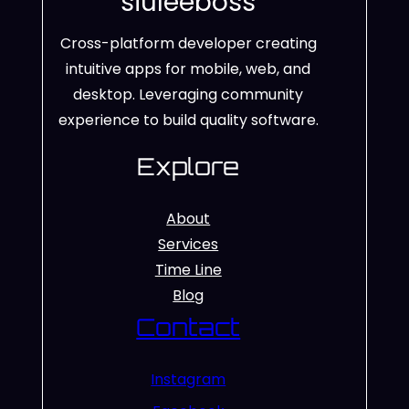
siuleeboss
Cross-platform developer creating
intuitive apps for mobile, web, and
desktop. Leveraging community
experience to build quality software.
Explore
About
Services
Time Line
Blog
Contact
Instagram