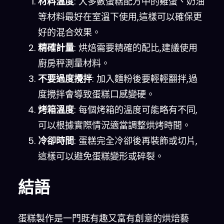
材料溫度
: 大多數蛋糕配方中的雞蛋、奶油
等材料最好在室溫下使用,這樣可以確保更
好的混合效果。
精確計量
: 烘焙需要精確的配比,建議使用
廚房秤測量材料。
不要過度攪拌
: 加入麵粉後要輕輕翻拌,過
度攪拌會導致蛋糕口感變硬。
烤箱溫度
: 每個烤箱的溫度可能略有不同,
可以根據實際情況適當調整烘烤時間。
冷卻時間
: 蛋糕完全冷卻後再裝飾或切片,
這樣可以避免蛋糕變形或碎裂。
結語
蛋糕製作是一門既有趣又富有創意的烘焙藝