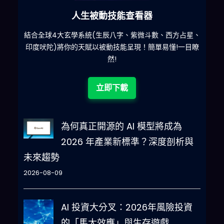
六合彩發達神器
星、
減少超過500萬個低概率中獎組合，提高中獎率
一
目瞭
立即下載
為何真正開源的 AI 模型將成為
2026 年產業新標準？深度剖析與
未來趨勢
2026-08-09
AI 投資大分叉：2026年風險投資
的「馬太效應」與生存遊戲