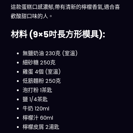
這款蛋糕口感濃郁,帶有清新的檸檬香氣,適合喜
歡酸甜口味的人。
材料 (9×5吋長方形模具):
無鹽奶油 230克 (室溫)
細砂糖 250克
雞蛋 4個 (室溫)
低筋麵粉 250克
泡打粉 1茶匙
鹽 1/4茶匙
牛奶 120ml
檸檬汁 60ml
檸檬皮屑 2湯匙