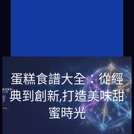
蛋糕食譜大全：從經
典到創新,打造美味甜
蜜時光