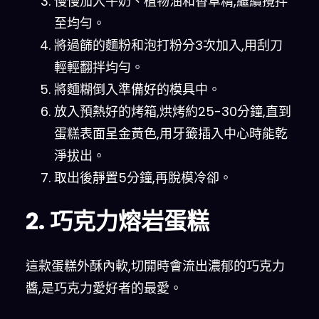
慢慢加入牛奶、植物油和香草精,繼續攪拌
至均勻。
將過篩的麵粉和泡打粉分3次加入,用刮刀
輕輕翻拌均勻。
將麵糊倒入準備好的模具中。
放入預熱好的烤箱,烘烤約25-30分鐘,直到
蛋糕表面呈金黃色,用牙籤插入中心時能乾
淨拔出。
取出後靜置5分鐘,再脫模冷卻。
2. 巧克力熔岩蛋糕
這款蛋糕外酥內軟,切開時會流出濃郁的巧克力
醬,是巧克力愛好者的最愛。