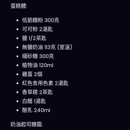
蛋糕體:
低筋麵粉 300克
可可粉 2湯匙
鹽 1/2茶匙
無鹽奶油 113克 (室溫)
細砂糖 300克
植物油 120ml
雞蛋 2個
紅色食用色素 2湯匙
香草精 2茶匙
白醋 1湯匙
酪乳 240ml
奶油起司糖霜: