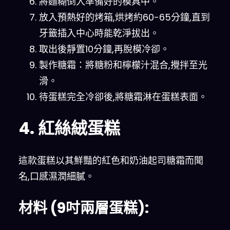
將麵糊倒入準備好的模具中。
放入預熱好的烤箱,烘烤約60-65分鐘,直到
牙籤插入中心時能乾淨拔出。
取出後靜置10分鐘,再脫模冷卻。
製作糖霜：將糖粉和檸檬汁混合,攪拌至光
滑。
待蛋糕完全冷卻後,將糖霜淋在蛋糕表面。
4. 紅絲絨蛋糕
這款蛋糕以其鮮豔的紅色和奶油起司糖霜而聞
名,口感濕潤細膩。
材料 (9吋兩層蛋糕):