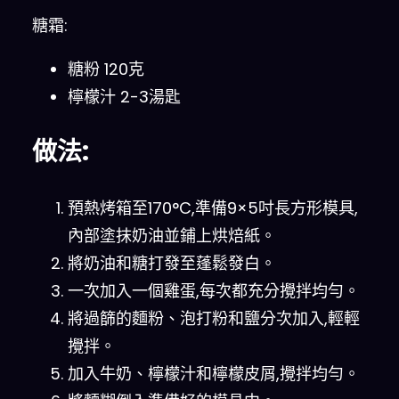
糖霜:
糖粉 120克
檸檬汁 2-3湯匙
做法:
預熱烤箱至170°C,準備9×5吋長方形模具,
內部塗抹奶油並鋪上烘焙紙。
將奶油和糖打發至蓬鬆發白。
一次加入一個雞蛋,每次都充分攪拌均勻。
將過篩的麵粉、泡打粉和鹽分次加入,輕輕
攪拌。
加入牛奶、檸檬汁和檸檬皮屑,攪拌均勻。