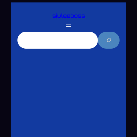
跳
siuleeboss
至
主
要
搜
內
尋
容