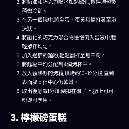
將奶油和巧克力隔水加熱融化,攪拌均勻後
稍微冷卻。
在另一個碗中,將全蛋、蛋黃和糖打發至泡
沫狀。
將融化的巧克力混合物慢慢倒入蛋液中,輕
輕攪拌均勻。
加入過篩的麵粉,輕輕翻拌至無干粉。
將麵糊平均分配到4個烤杯中。
放入預熱好的烤箱,烘烤約10-12分鐘,直到
表面凝固但中心仍軟嫩。
取出後靜置1分鐘,倒扣在盤子上,撒上可可
粉即可享用。
3. 檸檬磅蛋糕