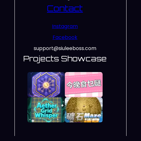
Contact
Instagram
Facebook
support@siuleeboss.com
Projects Showcase