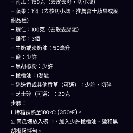
– 南瓜：150克（去皮去籽，切小塊）
– 蘋果：1個（去核切小塊，推薦富士蘋果或脆
甜品種）
– 蝦仁：100克（去殼去腸泥）
– 雞蛋：3個
– 牛奶或淡奶油：50毫升
– 鹽：少許
– 黑胡椒粉：少許
– 橄欖油：1湯匙
– 迷迭香或其他香草（可選）：少許，切碎
– 芝士碎（可選）：20克
步驟：
1. 烤箱預熱至180°C (350°F)。
2. 南瓜塊放入碗中，加入少許橄欖油、鹽和黑
胡椒粉拌勻。