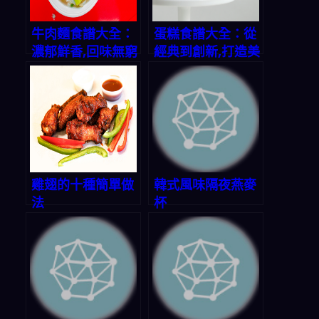
牛肉麵食譜大全：
蛋糕食譜大全：從
濃郁鮮香,回味無窮
經典到創新,打造美
味甜蜜時光
雞翅的十種簡單做
韓式風味隔夜燕麥
法
杯