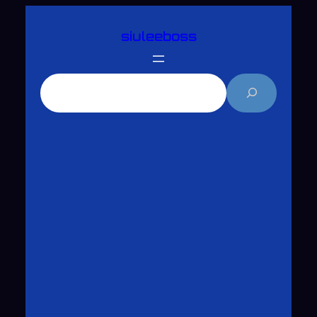
跳
siuleeboss
至
主
要
搜
內
尋
容