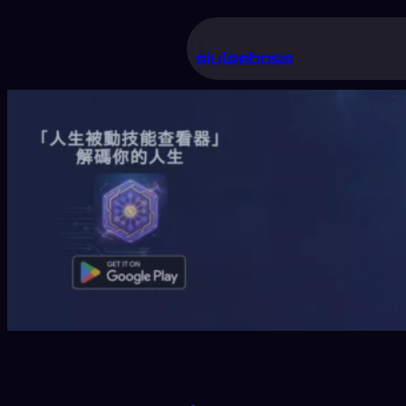
跳
至
siuleeboss
主
要
內
容