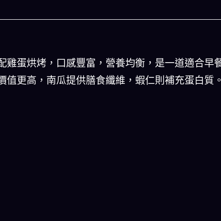
配雞蛋烘烤，口感豐富，營養均衡，是一道適合早
價值更高，南瓜提供膳食纖維，蝦仁則補充蛋白質
人生被動技能查看器
以後免除晚餐吃
結合全球4大玄學系統(生辰八字、紫微斗數、西方占
星、印度吠陀)將你的天賦以被動技能呈現！簡單易懂
一目瞭然!
立即下載