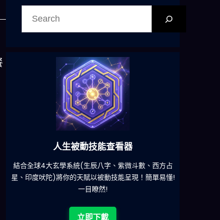
搜
尋
餐
。
六合彩發達神器
減少超過500萬個低概率中獎組合，提高中獎率
一鍵配搭
!
立即下載