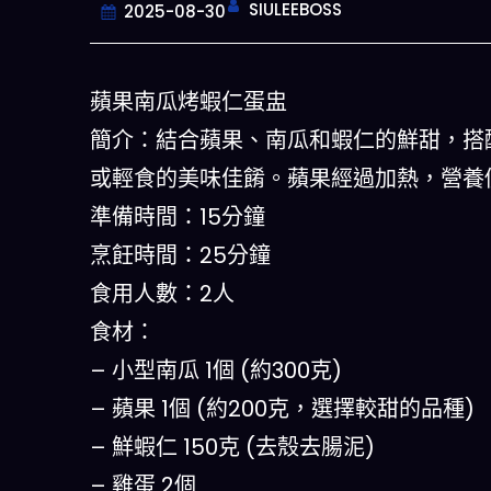
SIULEEBOSS
2025-08-30
蘋果南瓜烤蝦仁蛋盅
簡介：結合蘋果、南瓜和蝦仁的鮮甜，搭
或輕食的美味佳餚。蘋果經過加熱，營養
準備時間：15分鐘
烹飪時間：25分鐘
食用人數：2人
今晚吃什麽
食材：
– 小型南瓜 1個 (約300克)
一鍵配搭出三餸一湯的完美晚餐組合,
什麽的煩惱
– 蘋果 1個 (約200克，選擇較甜的品種)
– 鮮蝦仁 150克 (去殼去腸泥)
立即下載
– 雞蛋 2個