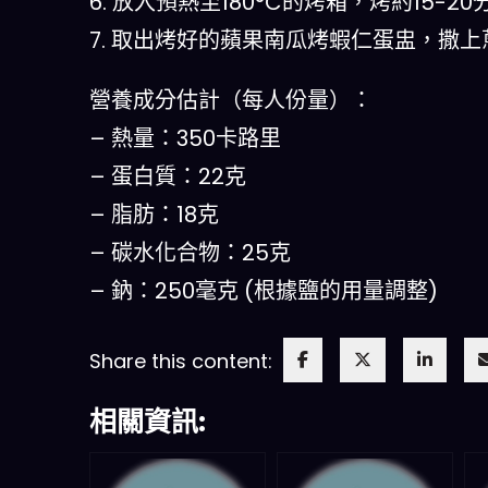
6. 放入預熱至180°C的烤箱，烤約15-
7. 取出烤好的蘋果南瓜烤蝦仁蛋盅，撒
營養成分估計（每人份量）：
– 熱量：350卡路里
– 蛋白質：22克
– 脂肪：18克
– 碳水化合物：25克
– 鈉：250毫克 (根據鹽的用量調整)
Share this content:
相關資訊: