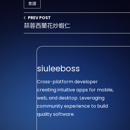
食譜
PREV POST
蒜蓉西蘭花炒蝦仁
siuleeboss
Cross-platform developer
creating intuitive apps for mobile,
web, and desktop. Leveraging
community experience to build
quality software.