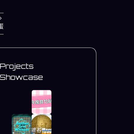
蛋
Projects
Showcase