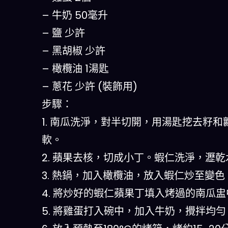
– 牛奶 50毫升
– 鹽 少許
– 黑胡椒 少許
– 橄欖油 1湯匙
– 蔥花 少許 (裝飾用)
步驟：
1. 南瓜洗淨，對半切開，用湯匙挖去籽和
軟。
2. 蘋果去核，切成小丁。蝦仁洗淨，瀝乾
3. 熱鍋，加入橄欖油，放入蝦仁炒至變
4. 將炒好的蝦仁蘋果丁填入烤過的南瓜盅
5. 將雞蛋打入碗中，加入牛奶，攪拌均