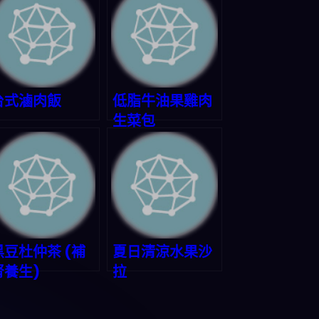
台式滷肉飯
低脂牛油果雞肉
生菜包
黑豆杜仲茶 (補
夏日清涼水果沙
腎養生)
拉