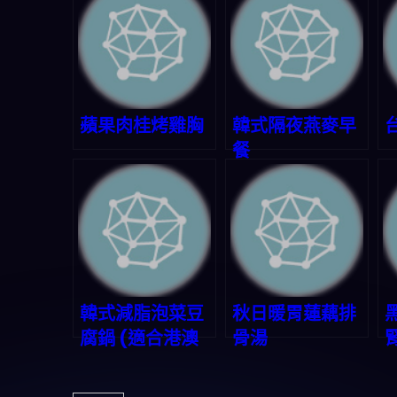
蘋果肉桂烤雞胸
韓式隔夜燕麥早
餐
韓式減脂泡菜豆
秋日暖胃蓮藕排
腐鍋 (適合港澳
骨湯
台口味)