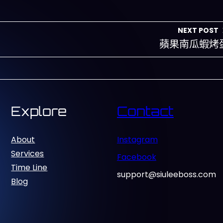
NEXT POST
蘋果南瓜蝦烤
Explore
Contact
About
Instagram
Services
Facebook
Time Line
support@siuleeboss.com
Blog