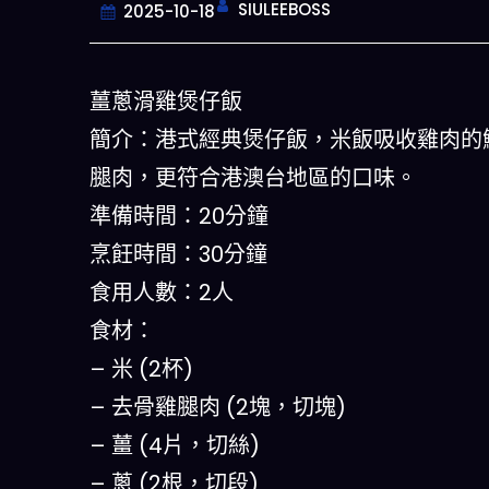
SIULEEBOSS
2025-10-18
薑蔥滑雞煲仔飯
簡介：港式經典煲仔飯，米飯吸收雞肉的
腿肉，更符合港澳台地區的口味。
準備時間：20分鐘
烹飪時間：30分鐘
食用人數：2人
今晚吃什麽
食材：
– 米 (2杯)
一鍵配搭出三餸一湯的完美晚餐組合,
什麽的煩惱
– 去骨雞腿肉 (2塊，切塊)
– 薑 (4片，切絲)
立即下載
– 蔥 (2根，切段)