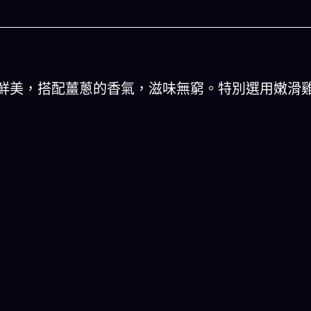
鮮美，搭配薑蔥的香氣，滋味無窮。特別選用嫩滑
人生被動技能查看器
以後免除晚餐吃
結合全球4大玄學系統(生辰八字、紫微斗數、西方占
星、印度吠陀)將你的天賦以被動技能呈現！簡單易懂
一目瞭然!
立即下載