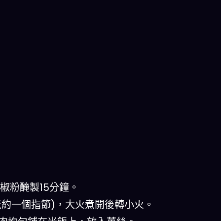
胡椒粉醃製15分鐘。
過米約一個指節)，大火煮開後轉小火。