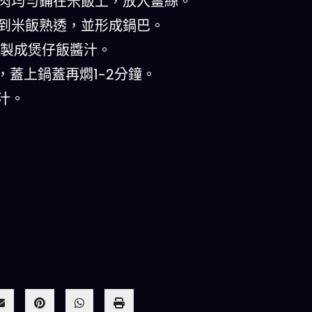
雞肉均勻鋪在米飯上，放入薑絲。
直到米飯熟透，並形成鍋巴。
勻，製成煲仔飯醬汁。
，蓋上鍋蓋再燜1-2分鐘。
汁。