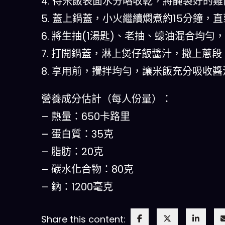
4. 待米飯表面水分略收乾，將醃製好的
5. 蓋上鍋蓋，小火繼續燜煮約15分鐘，
6. 將生抽(1湯匙)、老抽、蠔油混合均
7. 打開鍋蓋，淋上煲仔飯醬汁，撒上蔥段
8. 享用前，攪拌均勻，讓米飯充分吸收醬
營養成分估計（每人份量）：
– 熱量：650卡路里
– 蛋白質：35克
– 脂肪：20克
– 碳水化合物：80克
– 鈉：1200毫克
Share this content: