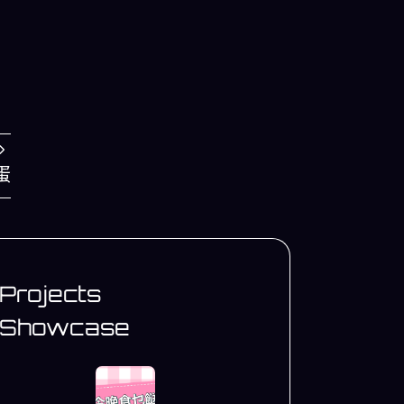
蛋
Projects
Showcase