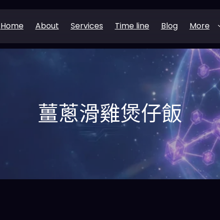
Home
About
Services
Time line
Blog
More
薑蔥滑雞煲仔飯