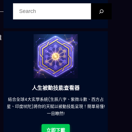
搜
尋
雞
六合彩發達神器
減少超過500萬個低概率中獎組合，提高中獎率
一鍵配搭
!
立即下載