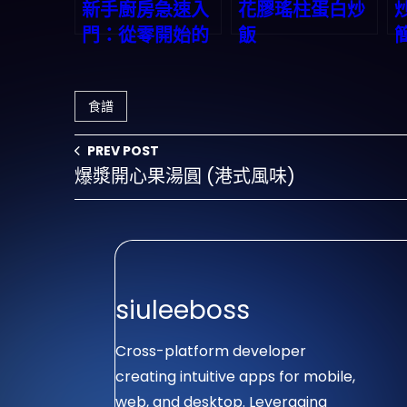
新手廚房急速入
花膠瑤柱蛋白炒
門：從零開始的
飯
烹飪之旅
食譜
PREV POST
爆漿開心果湯圓 (港式風味)
siuleeboss
Cross-platform developer
creating intuitive apps for mobile,
web, and desktop. Leveraging