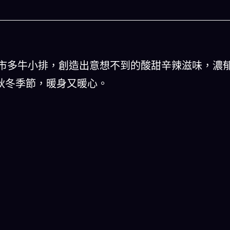
市多牛小排，創造出意想不到的酸甜辛辣滋味，濃
秋冬季節，暖身又暖心。
人生被動技能查看器
以後免除晚餐吃
結合全球4大玄學系統(生辰八字、紫微斗數、西方占
星、印度吠陀)將你的天賦以被動技能呈現！簡單易懂
一目瞭然!
立即下載