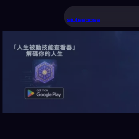
跳
至
siuleeboss
主
要
內
容