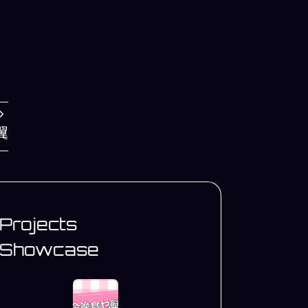
翼
Projects
Showcase