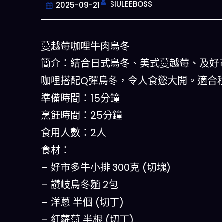
SIULEEBOSS
2025-09-21
蔓越莓咖哩牛肉烏冬
簡介：結合日式烏冬、美式蔓越莓、及好
咖哩搭配Q彈烏冬，令人食慾大開。適合
準備時間：15分鐘
烹飪時間：25分鐘
食用人數：2人
今晚吃什麽
食材：
– 好市多牛小排 300克 (切塊)
一鍵配搭出三餸一湯的完美晚餐組合,
什麽的煩惱
– 讚岐烏冬麵 2包
– 洋蔥 半個 (切丁)
立即下載
– 紅蘿蔔 半根 (切丁)