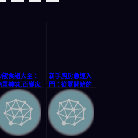
炒飯食譜大全：
新手廚房急速入
簡單美味,百變家
門：從零開始的
常
烹飪之旅