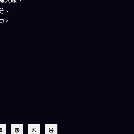
咖哩入味。
分。
勻。