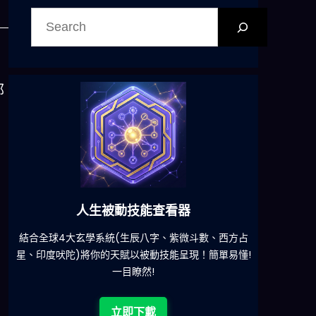
搜
尋
郁
六合彩發達神器
減少超過500萬個低概率中獎組合，提高中獎率
一鍵配搭
!
立即下載