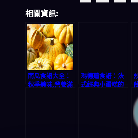
相關資訊:
南瓜食譜大全：
瑪德蓮食譜：法
秋季美味,營養滿
式經典小蛋糕的
分
美味秘方