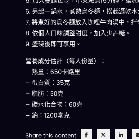
5. 加入蔓越莓乾，小火燉煮15分鐘，讓
6. 另起一鍋水，煮熟烏冬麵，撈起瀝乾水
7. 將煮好的烏冬麵放入咖哩牛肉湯中，拌
8. 依個人口味調整甜度，加入少許糖。
9. 盛碗後即可享用。
營養成分估計（每人份量）：
– 熱量：650卡路里
– 蛋白質：35克
– 脂肪：30克
– 碳水化合物：60克
– 鈉：1200毫克
Share this content: