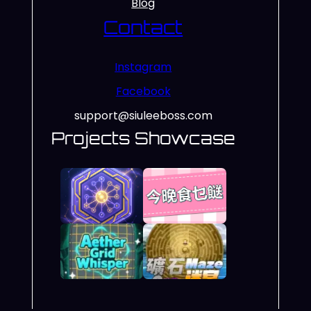
Blog
Contact
Instagram
Facebook
support@siuleeboss.com
Projects Showcase