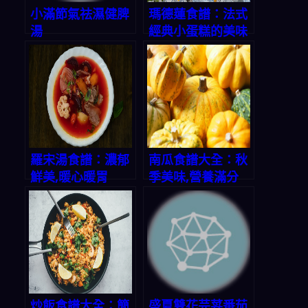
小滿節氣祛濕健脾
瑪德蓮食譜：法式
湯
經典小蛋糕的美味
秘方
羅宋湯食譜：濃郁
南瓜食譜大全：秋
鮮美,暖心暖胃
季美味,營養滿分
炒飯食譜大全：簡
盛夏雙花芫荽番茄