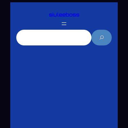
跳
siuleeboss
至
主
要
搜
內
尋
容