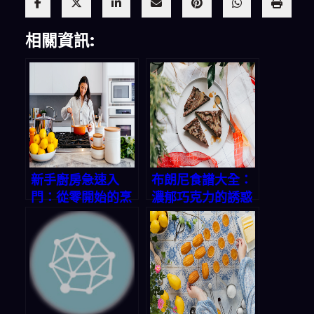
相關資訊:
新手廚房急速入
布朗尼食譜大全：
門：從零開始的烹
濃郁巧克力的誘惑
飪之旅