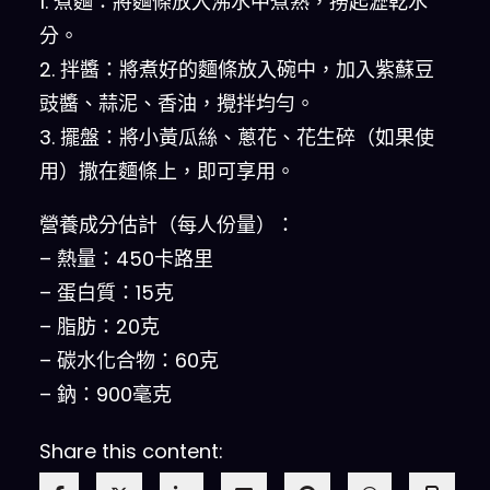
1. 煮麵：將麵條放入沸水中煮熟，撈起瀝乾水
分。
2. 拌醬：將煮好的麵條放入碗中，加入紫蘇豆
豉醬、蒜泥、香油，攪拌均勻。
3. 擺盤：將小黃瓜絲、蔥花、花生碎（如果使
用）撒在麵條上，即可享用。
營養成分估計（每人份量）：
– 熱量：450卡路里
– 蛋白質：15克
– 脂肪：20克
– 碳水化合物：60克
– 鈉：900毫克
Share this content: