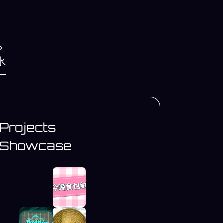
水
Projects
Showcase