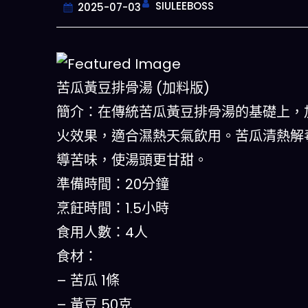
SIULEEBOSS
2025-07-03
苦瓜黃豆排骨湯 (加料版)
簡介：在傳統苦瓜黃豆排骨湯的基礎上，
火效果，適合濕熱天氣飲用。苦瓜清熱解
導苦味，使湯頭更甘甜。
準備時間：20分鐘
今晚吃什麽
烹飪時間：1.5小時
食用人數：4人
一鍵配搭出三餸一湯的完美晚餐組合
什麽的煩惱
食材：
– 苦瓜 1條
立即下載
– 黃豆 50克