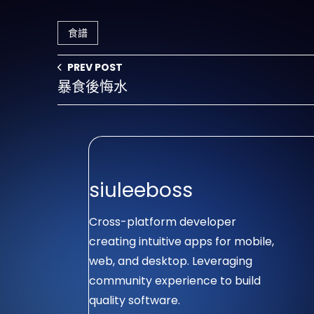
食譜
PREV POST
暴食後悔水
siuleeboss
Cross-platform developer
creating intuitive apps for mobile,
web, and desktop. Leveraging
community experience to build
quality software.