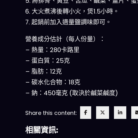
5. 將排骨、黃豆、苦瓜、鹹菜、薑片、蜜
6. 大火煮沸後轉小火，煲1.5小時。
7. 起鍋前加入適量鹽調味即可。
營養成分估計（每人份量）：
– 熱量：280卡路里
– 蛋白質：25克
– 脂肪：12克
– 碳水化合物：18克
– 鈉：450毫克 (取決於鹹菜鹹度)
Share this content:
相關資訊: