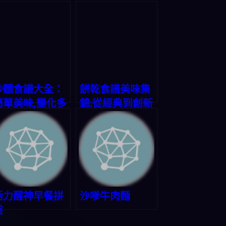
炒麵食譜大全：
餅乾食譜美味集
簡單美味,變化多
錦:從經典到創新
端
活力醒神早餐拼
沙嗲牛肉麵
盤