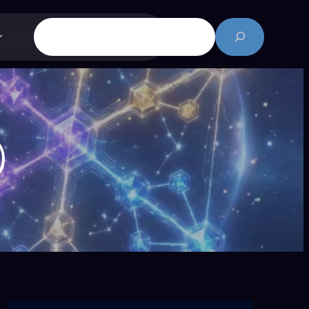
搜
尋
)