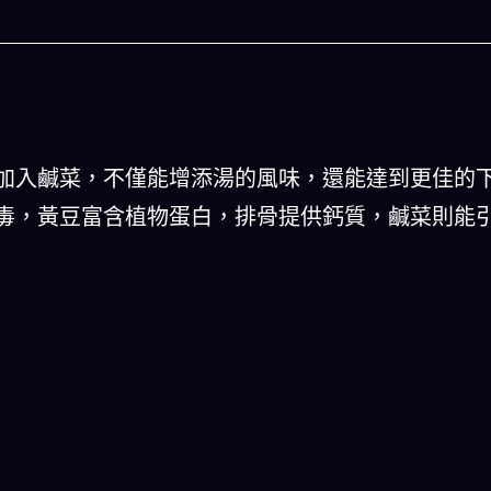
加入鹹菜，不僅能增添湯的風味，還能達到更佳的
毒，黃豆富含植物蛋白，排骨提供鈣質，鹹菜則能
人生被動技能查看器
,以後免除晚餐吃
結合全球4大玄學系統(生辰八字、紫微斗數、西方
星、印度吠陀)將你的天賦以被動技能呈現！簡單易懂
一目瞭然!
立即下載