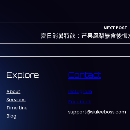
NEXT POST
夏日消暑特飲：芒果鳳梨暴食後悔
Explore
Contact
About
Instagram
Services
Facebook
Time Line
support@siuleeboss.com
Blog