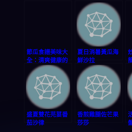
節瓜食譜美味大
夏日消暑黃瓜海
全：清爽健康的
鮮沙拉
廚房寶藏
盛夏雙花芫荽番
香煎雞腿佐芒果
茄沙律
莎莎