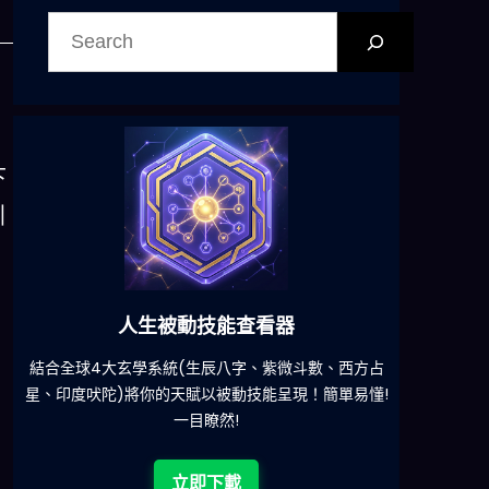
搜
尋
下
引
六合彩發達神器
占
減少超過500萬個低概率中獎組合，提高中獎率
一鍵配搭
!
立即下載