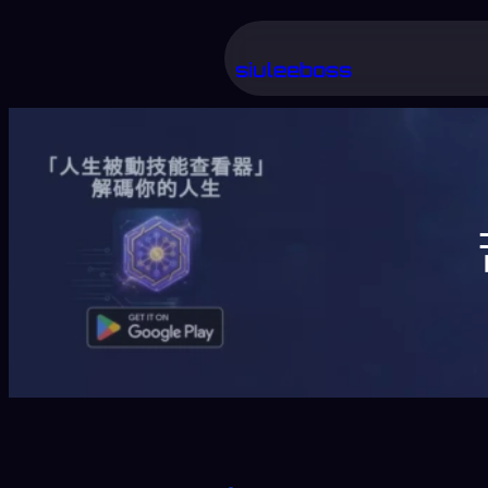
跳
至
siuleeboss
主
要
內
容