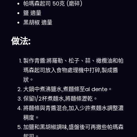
帕瑪森起司 50克 (磨碎)
鹽 適量
黑胡椒 適量
做法:
製作青醬:將羅勒、松子、蒜、橄欖油和帕
瑪森起司放入食物處理機中打碎,製成醬
狀。
大鍋中煮沸鹽水,煮麵條至al dente。
保留1/2杯煮麵水,將麵條瀝乾。
將麵條與青醬混合,加入少許煮麵水調整濃
稠度。
加鹽和黑胡椒調味,盛盤後可再撒些帕瑪森
起司。