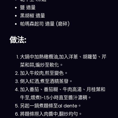
鹽 適量
黑胡椒 適量
帕瑪森起司 適量 (磨碎)
做法:
大鍋中加熱橄欖油,加入洋蔥、胡蘿蔔、芹
菜和蒜,煸炒至軟化。
加入牛絞肉,煎至變色。
倒入紅酒,煮至酒精蒸發。
加入番茄、番茄糊、牛肉高湯、月桂葉和
牛至,煨煮1-1.5小時直至醬汁濃稠。
另起一鍋煮麵條至al dente。
將麵條撈入肉醬中,翻炒均勻。