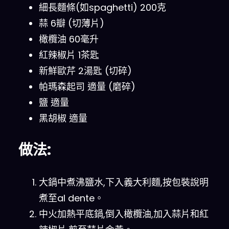
細長麵條(如spaghetti) 200克
蒜 6瓣 (切薄片)
橄欖油 60毫升
紅辣椒片 1茶匙
新鮮歐芹 2湯匙 (切碎)
帕瑪森起司 適量 (磨碎)
鹽 適量
黑胡椒 適量
做法:
大鍋中煮沸鹽水,下入義大利麵,按包裝說明
煮至al dente。
中火加熱平底鍋,倒入橄欖油,加入蒜片和紅