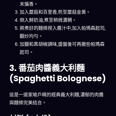
末煸香。
加入蘑菇和百里香,煎至蘑菇金黃。
倒入鮮奶油,煮至稍微濃稠。
將煮好的麵條撈入醬汁中,加入帕瑪森起司,
翻炒均勻。
加鹽和黑胡椒調味,盛盤後可再撒些帕瑪森
起司。
3. 番茄肉醬義大利麵
(Spaghetti Bolognese)
這是一道家喻戶曉的經典義大利麵,濃郁的肉醬
與麵條完美結合。