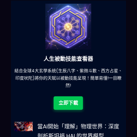
六合彩發達神器
星、
減少超過500萬個低概率中獎組合，提高中獎率
一
目瞭
立即下載
當AI開始「理解」物理世界：深度
剖析斯坦福 HAI 的世界模型