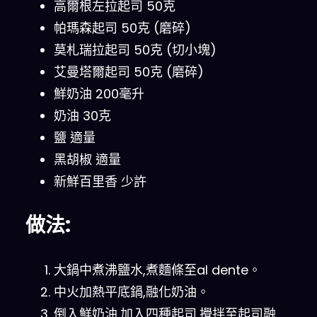
高爾根左拉起司 50克
帕瑪森起司 50克 (磨碎)
莫札瑞拉起司 50克 (切小塊)
艾曼塔爾起司 50克 (磨碎)
鮮奶油 200毫升
奶油 30克
鹽 適量
黑胡椒 適量
新鮮百里香 少許
做法:
大鍋中煮沸鹽水,煮麵條至al dente。
中火加熱平底鍋,融化奶油。
倒入鮮奶油,加入四種起司,攪拌至起司融