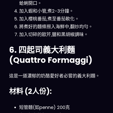
蛤蜊開口。
加入蝦和小管,煮2-3分鐘。
加入櫻桃番茄,煮至番茄軟化。
將煮好的麵條撈入海鮮中,翻炒均勻。
加入切碎的歐芹,鹽和黑胡椒調味。
6. 四起司義大利麵
(Quattro Formaggi)
這是一道濃郁的奶酪愛好者必嘗的義大利麵。
材料 (2人份):
短管麵(如penne) 200克