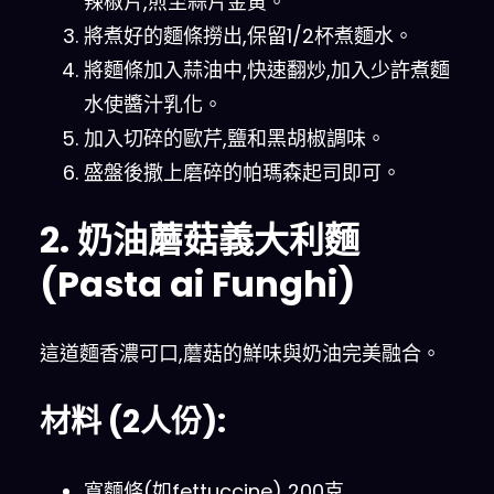
辣椒片,煎至蒜片金黃。
將煮好的麵條撈出,保留1/2杯煮麵水。
將麵條加入蒜油中,快速翻炒,加入少許煮麵
水使醬汁乳化。
加入切碎的歐芹,鹽和黑胡椒調味。
盛盤後撒上磨碎的帕瑪森起司即可。
2. 奶油蘑菇義大利麵
(Pasta ai Funghi)
這道麵香濃可口,蘑菇的鮮味與奶油完美融合。
材料 (2人份):
寬麵條(如fettuccine) 200克