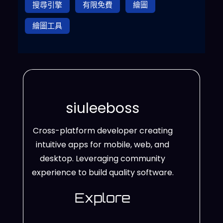
搜尋引擎
有限免費
繪圖
繪圖工具
siuleeboss
Cross-platform developer creating
intuitive apps for mobile, web, and
desktop. Leveraging community
experience to build quality software.
Explore