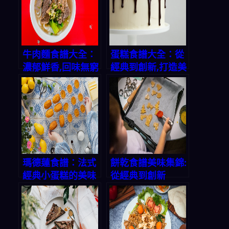
牛肉麵食譜大全：
蛋糕食譜大全：從
濃郁鮮香,回味無窮
經典到創新,打造美
味甜蜜時光
瑪德蓮食譜：法式
餅乾食譜美味集錦:
經典小蛋糕的美味
從經典到創新
秘方