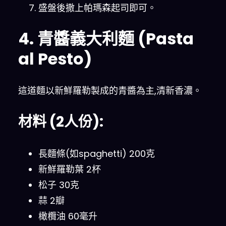
盛盤後撒上帕瑪森起司即可。
4. 青醬義大利麵 (Pasta
al Pesto)
這道麵以新鮮羅勒製成的青醬為主,清新香濃。
材料 (2人份):
長麵條(如spaghetti) 200克
新鮮羅勒葉 2杯
松子 30克
蒜 2瓣
橄欖油 60毫升