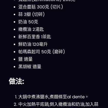
混合蘑菇 300克 (切片)
蒜 3瓣 (切碎)
奶油 50克
橄欖油 2湯匙
新鮮百里香 1茶匙
鮮奶油 120毫升
帕瑪森起司 50克 (磨碎)
鹽 適量
黑胡椒 適量
做法:
大鍋中煮沸鹽水,煮麵條至al dente。
中火加熱平底鍋,倒入橄欖油和奶油,加入蒜