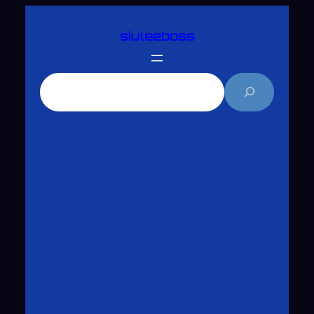
跳
siuleeboss
至
主
要
搜
內
尋
容