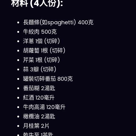
材料 (4人份):
長麵條(如spaghetti) 400克
牛絞肉 500克
洋蔥 1個 (切碎)
胡蘿蔔 1根 (切碎)
芹菜 1根 (切碎)
蒜 3瓣 (切碎)
罐裝切碎番茄 800克
番茄糊 2湯匙
紅酒 120毫升
牛肉高湯 120毫升
橄欖油 2湯匙
月桂葉 2片
乾牛至 1茶匙