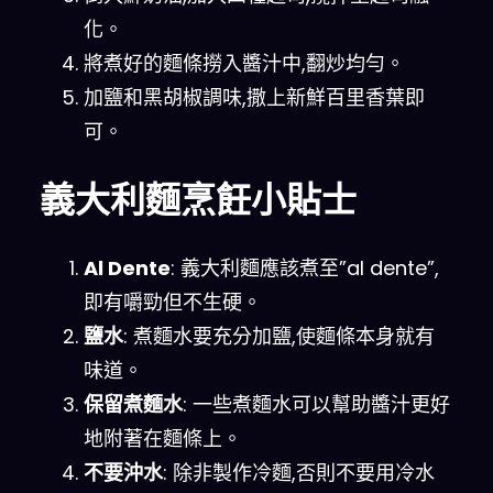
化。
將煮好的麵條撈入醬汁中,翻炒均勻。
加鹽和黑胡椒調味,撒上新鮮百里香葉即
可。
義大利麵烹飪小貼士
Al Dente
: 義大利麵應該煮至”al dente”,
即有嚼勁但不生硬。
鹽水
: 煮麵水要充分加鹽,使麵條本身就有
味道。
保留煮麵水
: 一些煮麵水可以幫助醬汁更好
地附著在麵條上。
不要沖水
: 除非製作冷麵,否則不要用冷水