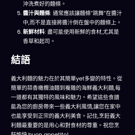
沖洗煮好的麵條。
醬汁與麵條
: 通常應該讓麵條”跳舞”在醬汁
中,而不是直接將醬汁倒在盤中的麵條上。
新鮮材料
: 盡可能使用新鮮的食材,尤其是
香草和起司。
結語
義大利麵的魅力在於其簡單yet多變的特性。從
簡單的蒜香橄欖油麵到複雜的海鮮義大利麵,每
一道都有其獨特的風味和魅力。希望這些食譜
能為您的廚房帶來一些義大利風情,讓您在家中
也能享受到正宗的義大利美食。記住,烹飪義大
利麵最重要的是用心和對食材的尊重。祝您烹
飪愉快,buon appetito!