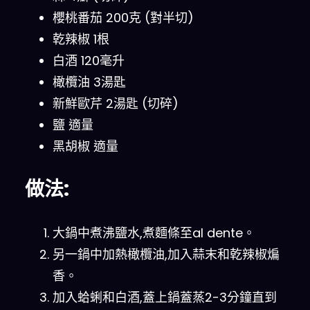
櫻桃番茄 200克 (對半切)
乾辣椒 1根
白酒 120毫升
橄欖油 3湯匙
新鮮歐芹 2湯匙 (切碎)
鹽 適量
黑胡椒 適量
做法:
大鍋中煮沸鹽水,煮麵條至al dente。
另一鍋中加熱橄欖油,加入蒜末和乾辣椒煸
香。
加入蛤蜊和白酒,蓋上鍋蓋蒸2-3分鐘直到