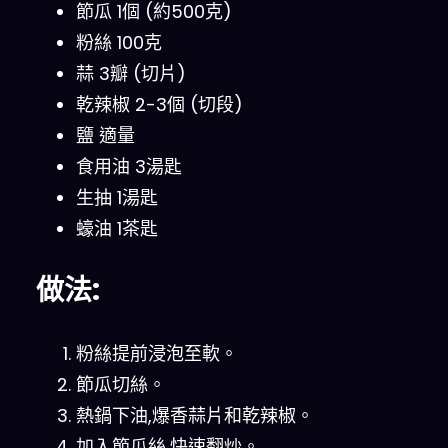
節瓜 1個 (約500克)
粉絲 100克
蒜 3瓣 (切片)
乾辣椒 2-3個 (切段)
鹽 適量
食用油 3湯匙
生抽 1湯匙
蠔油 1茶匙
做法:
粉絲提前浸泡至軟。
節瓜切絲。
熱鍋下油,爆香蒜片和乾辣椒。
加入節瓜絲,快速翻炒。