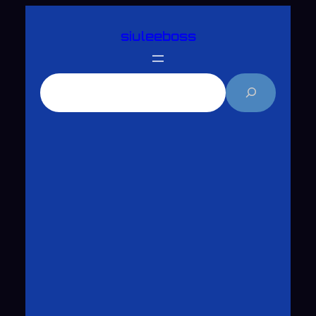
跳
siuleeboss
至
主
要
搜
內
尋
容