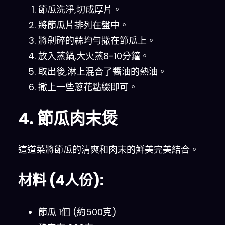
節瓜洗淨,切成厚片。
將節瓜片排列在盤中。
將剁碎的蒜均勻撒在節瓜上。
放入蒸鍋,大火蒸8-10分鐘。
取出後,淋上混合了醬油的熱油。
撒上一些蔥花點綴即可。
4. 節瓜肉末煲
這道菜將節瓜的清爽和肉末的鮮美完美結合。
材料 (4人份):
節瓜 1個 (約500克)