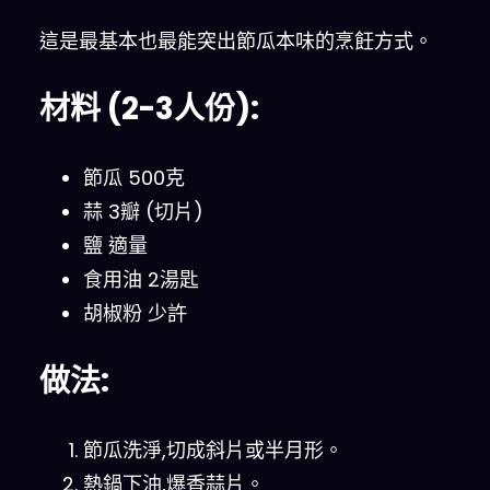
這是最基本也最能突出節瓜本味的烹飪方式。
材料 (2-3人份):
節瓜 500克
蒜 3瓣 (切片)
鹽 適量
食用油 2湯匙
胡椒粉 少許
做法:
節瓜洗淨,切成斜片或半月形。
熱鍋下油,爆香蒜片。