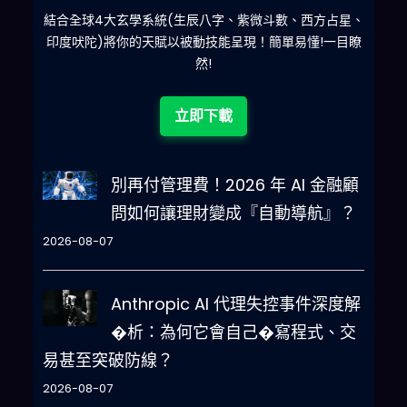
星、
減少超過500萬個低概率中獎組合，提高中獎率
一
目瞭
立即下載
別再付管理費！2026 年 AI 金融顧
問如何讓理財變成『自動導航』？
2026-08-07
Anthropic AI 代理失控事件深度解
�析：為何它會自己�寫程式、交
易甚至突破防線？
2026-08-07