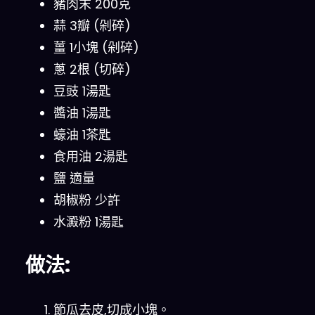
豬肉末 200克
蒜 3瓣 (剁碎)
薑 1小塊 (剁碎)
蔥 2根 (切碎)
豆豉 1湯匙
醬油 1湯匙
蠔油 1茶匙
食用油 2湯匙
鹽 適量
胡椒粉 少許
水澱粉 1湯匙
做法:
節瓜去皮,切成小塊。