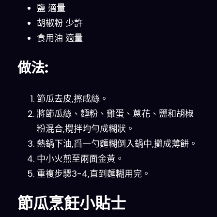
鹽 適量
胡椒粉 少許
食用油 適量
做法:
節瓜去皮,擦成絲。
將節瓜絲、麵粉、雞蛋、蔥花、鹽和胡椒
粉混合,攪拌均勻成糊狀。
熱鍋下油,舀一勺麵糊倒入鍋中,攤成薄餅。
中小火煎至兩面金黃。
重複步驟3-4,直到麵糊用完。
節瓜烹飪小貼士