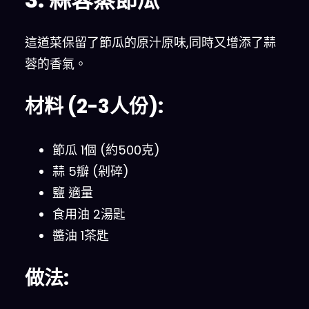
這道菜保留了節瓜的原汁原味,同時又增添了蒜
蓉的香氣。
材料 (2-3人份):
節瓜 1個 (約500克)
蒜 5瓣 (剁碎)
鹽 適量
食用油 2湯匙
醬油 1茶匙
做法: