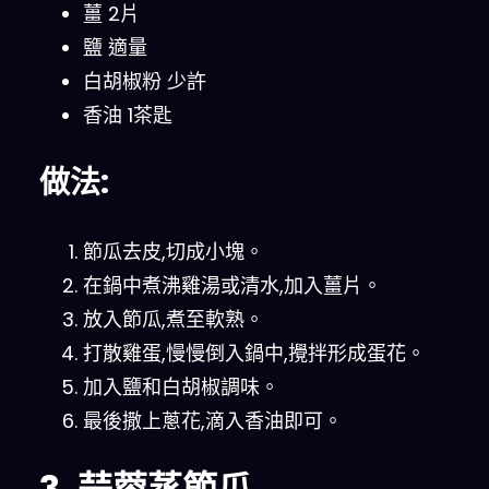
薑 2片
鹽 適量
白胡椒粉 少許
香油 1茶匙
做法:
節瓜去皮,切成小塊。
在鍋中煮沸雞湯或清水,加入薑片。
放入節瓜,煮至軟熟。
打散雞蛋,慢慢倒入鍋中,攪拌形成蛋花。
加入鹽和白胡椒調味。
最後撒上蔥花,滴入香油即可。
3. 蒜蓉蒸節瓜