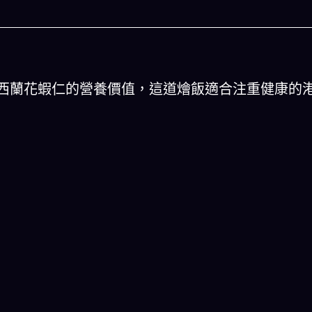
西蘭花蝦仁的營養價值，這道燴飯適合注重健康的
人生被動技能查看器
以後免除晚餐吃
結合全球4大玄學系統(生辰八字、紫微斗數、西方占
星、印度吠陀)將你的天賦以被動技能呈現！簡單易懂
一目瞭然!
立即下載