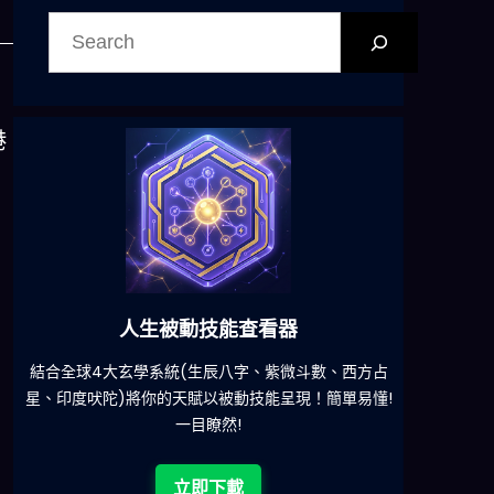
搜
尋
港
六合彩發達神器
減少超過500萬個低概率中獎組合，提高中獎率
一鍵配搭
!
立即下載