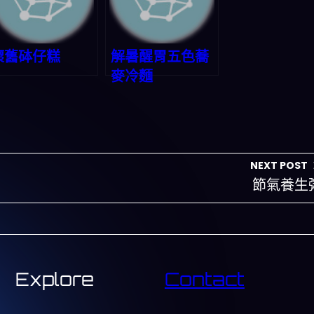
懷舊砵仔糕
解暑醒胃五色蕎
麥冷麵
NEXT POST
節氣養生
Explore
Contact