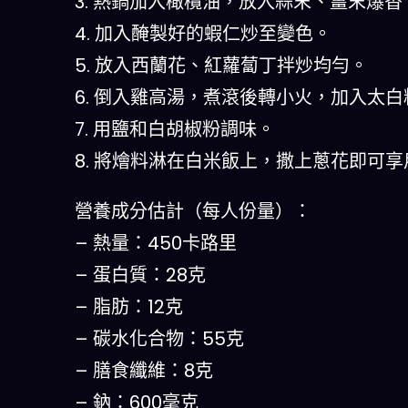
3. 熱鍋加入橄欖油，放入蒜末、薑末爆香
4. 加入醃製好的蝦仁炒至變色。
5. 放入西蘭花、紅蘿蔔丁拌炒均勻。
6. 倒入雞高湯，煮滾後轉小火，加入太
7. 用鹽和白胡椒粉調味。
8. 將燴料淋在白米飯上，撒上蔥花即可享
營養成分估計（每人份量）：
– 熱量：450卡路里
– 蛋白質：28克
– 脂肪：12克
– 碳水化合物：55克
– 膳食纖維：8克
– 鈉：600毫克