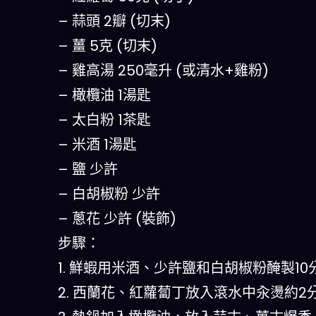
– 蒜頭 2瓣 (切末)
– 薑 5克 (切末)
– 雞高湯 250毫升 (或清水+雞粉)
– 橄欖油 1湯匙
– 太白粉 1茶匙
– 米酒 1湯匙
– 鹽 少許
– 白胡椒粉 少許
– 蔥花 少許 (裝飾)
步驟：
1. 鮮蝦用米酒、少許鹽和白胡椒粉醃製10
2. 西蘭花、紅蘿蔔丁放入滾水中汆燙約