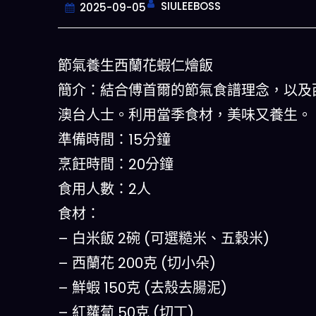
SIULEEBOSS
2025-09-05
節氣養生西蘭花蝦仁燴飯
簡介：結合傅首爾的節氣食譜理念，以及
澳台人士。利用當季食材，美味又養生。
準備時間：15分鐘
烹飪時間：20分鐘
食用人數：2人
今晚吃什麽
食材：
– 白米飯 2碗 (可選糙米、五穀米)
一鍵配搭出三餸一湯的完美晚餐組合,
什麽的煩惱
– 西蘭花 200克 (切小朵)
– 鮮蝦 150克 (去殼去腸泥)
立即下載
– 紅蘿蔔 50克 (切丁)