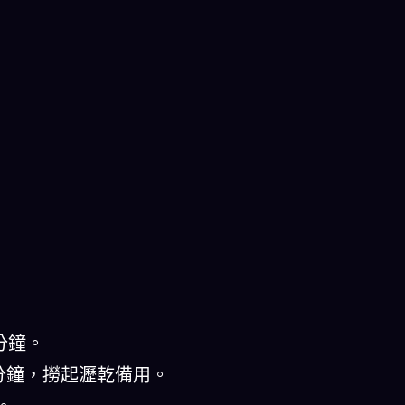
分鐘。
2分鐘，撈起瀝乾備用。