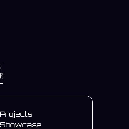
粥
Projects
Showcase