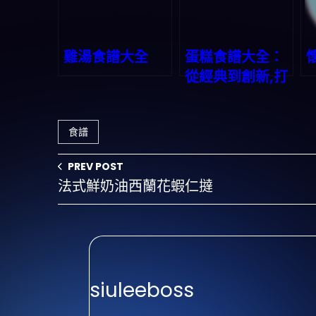
雞湯食譜大全
蛋糕食譜大全：
從經典到創新,打
造美味甜蜜時光
食譜
PREV POST
法式鮮奶油西蘭花蝦仁撻
siuleeboss