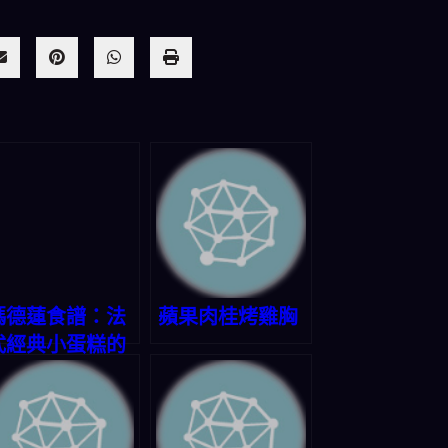
瑪德蓮食譜：法
蘋果肉桂烤雞胸
式經典小蛋糕的
美味秘方