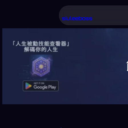
跳
至
siuleeboss
主
要
內
容