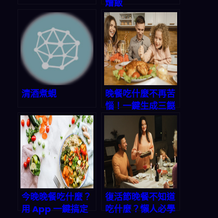
燴飯
清酒煮蜆
晚餐吃什麼不再苦
惱！一鍵生成三餸
一湯的智能App，
讓你輕鬆做出星級
家常菜
今晚晚餐吃什麼？
復活節晚餐不知道
用 App 一鍵搞定
吃什麼？懶人必學