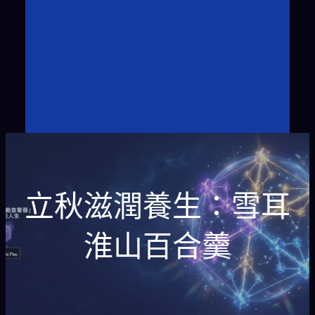
立秋滋潤養生：雪耳
淮山百合羹