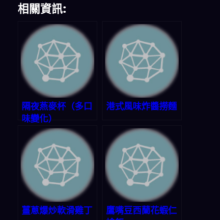
相關資訊:
隔夜燕麥杯（多口
港式風味炸醬撈麵
味變化）
薑蔥爆炒軟滑雞丁
鷹嘴豆西蘭花蝦仁