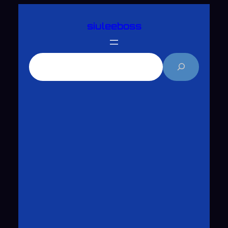
跳
siuleeboss
至
主
要
搜
內
尋
容