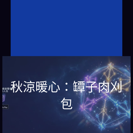
秋涼暖心：罈子肉刈
包