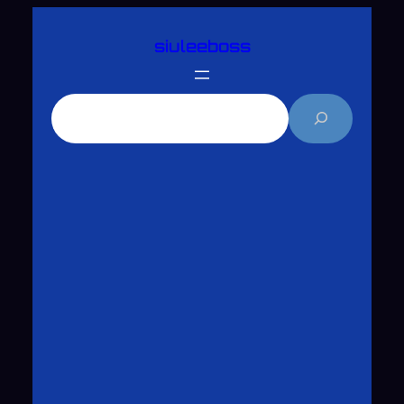
跳
siuleeboss
至
主
要
搜
內
尋
容