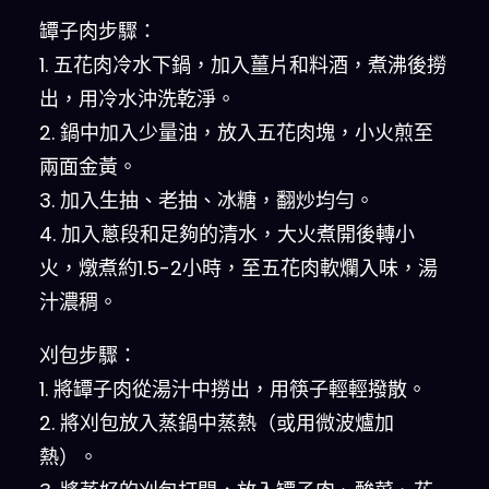
罈子肉步驟：
1. 五花肉冷水下鍋，加入薑片和料酒，煮沸後撈
出，用冷水沖洗乾淨。
2. 鍋中加入少量油，放入五花肉塊，小火煎至
兩面金黃。
3. 加入生抽、老抽、冰糖，翻炒均勻。
4. 加入蔥段和足夠的清水，大火煮開後轉小
火，燉煮約1.5-2小時，至五花肉軟爛入味，湯
汁濃稠。
刈包步驟：
1. 將罈子肉從湯汁中撈出，用筷子輕輕撥散。
2. 將刈包放入蒸鍋中蒸熱（或用微波爐加
熱）。