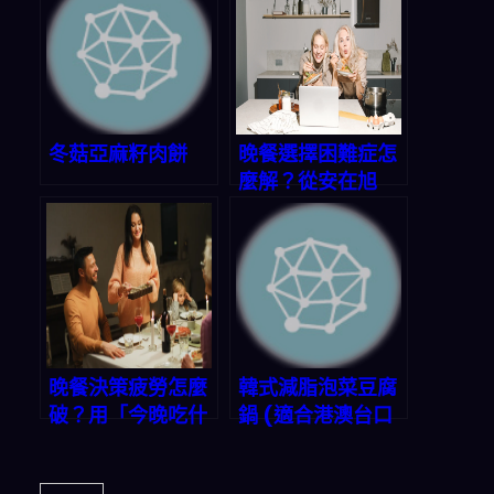
冬菇亞麻籽肉餅
晚餐選擇困難症怎
麼解？從安在旭
「董事長」封號
看：讓科技幫你搞
定三餸一湯
晚餐決策疲勞怎麼
韓式減脂泡菜豆腐
破？用「今晚吃什
鍋 (適合港澳台口
麼」App 30 秒生
味)
成完美三餸一湯