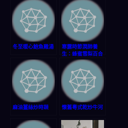
冬至暖心鮑魚雞湯
寒露時節潤肺養
生：蜂蜜雪梨百合
飲
麻油薑絲炒時蔬
懷舊粵式乾炒牛河