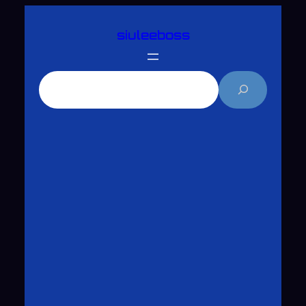
跳
siuleeboss
至
主
要
搜
內
尋
容