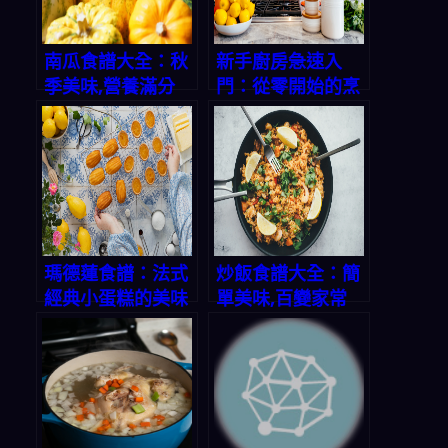
南瓜食譜大全：秋
新手廚房急速入
季美味,營養滿分
門：從零開始的烹
飪之旅
瑪德蓮食譜：法式
炒飯食譜大全：簡
經典小蛋糕的美味
單美味,百變家常
秘方