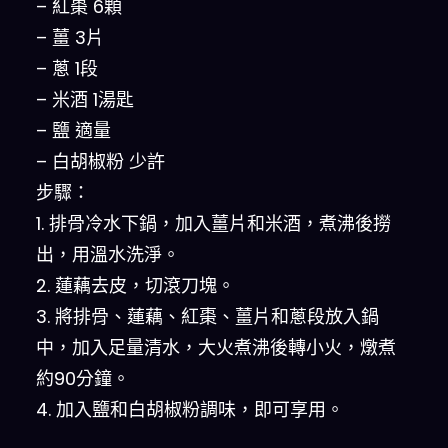
– 紅棗 6顆
– 薑 3片
– 蔥 1段
– 米酒 1湯匙
– 鹽 適量
– 白胡椒粉 少許
步驟：
1. 排骨冷水下鍋，加入薑片和米酒，煮沸後撈
出，用溫水洗淨。
2. 蓮藕去皮，切滾刀塊。
3. 將排骨、蓮藕、紅棗、薑片和蔥段放入鍋
中，加入足量清水，大火煮沸後轉小火，燉煮
約90分鐘。
4. 加入鹽和白胡椒粉調味，即可享用。