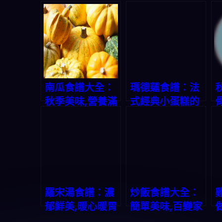
南瓜食譜大全：
瑪德蓮食譜：法
秋季美味,營養滿
式經典小蛋糕的
分
美味秘方
羅宋湯食譜：濃
炒飯食譜大全：
郁鮮美,暖心暖胃
簡單美味,百變家
常