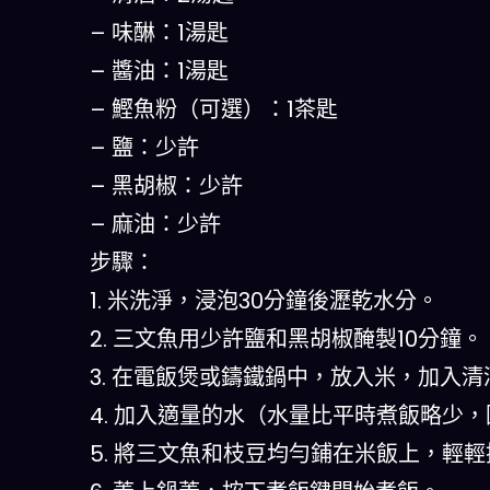
– 味醂：1湯匙
– 醬油：1湯匙
– 鰹魚粉（可選）：1茶匙
– 鹽：少許
– 黑胡椒：少許
– 麻油：少許
步驟：
1. 米洗淨，浸泡30分鐘後瀝乾水分。
2. 三文魚用少許鹽和黑胡椒醃製10分鐘。
3. 在電飯煲或鑄鐵鍋中，放入米，加入
4. 加入適量的水（水量比平時煮飯略少
5. 將三文魚和枝豆均勻鋪在米飯上，輕