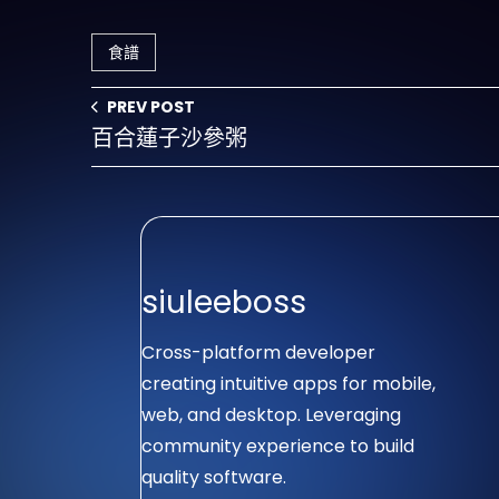
食譜
PREV POST
百合蓮子沙參粥
siuleeboss
Cross-platform developer
creating intuitive apps for mobile,
web, and desktop. Leveraging
community experience to build
quality software.