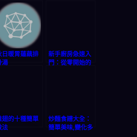
秋日暖胃蓮藕排
新手廚房急速入
骨湯
門：從零開始的
烹飪之旅
雞翅的十種簡單
炒麵食譜大全：
做法
簡單美味,變化多
端