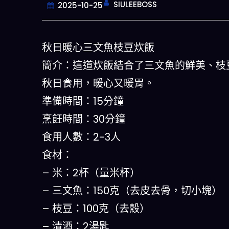
SIULEEBOSS
2025-10-25
秋日暖心三文魚枝豆炊飯
簡介：這道炊飯結合了三文魚的鮮美、枝
秋日食用，暖心又暖胃。
準備時間：15分鐘
烹飪時間：30分鐘
食用人數：2-3人
今晚吃什麽
食材：
– 米：2杯（量米杯）
一鍵配搭出三餸一湯的完美晚餐組合,
什麽的煩惱
– 三文魚：150克（去皮去骨，切小塊）
– 枝豆：100克（去殼）
立即下載
– 清酒：2湯匙