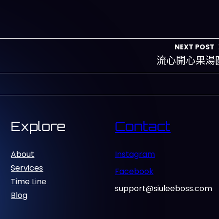
NEXT POST
流心開心果湯
Explore
Contact
About
Instagram
Services
Facebook
Time Line
support@siuleeboss.com
Blog