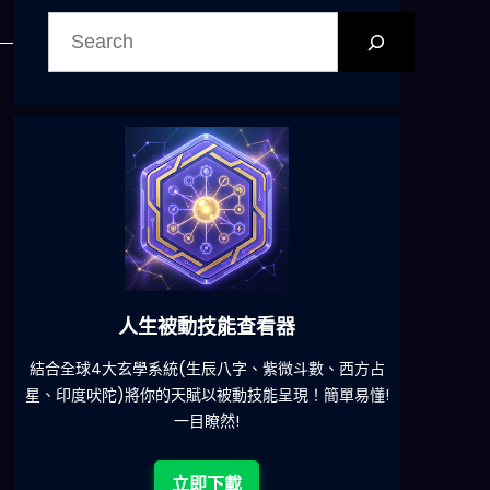
搜
尋
。
六合彩發達神器
減少超過500萬個低概率中獎組合，提高中獎率
一鍵配搭
!
立即下載