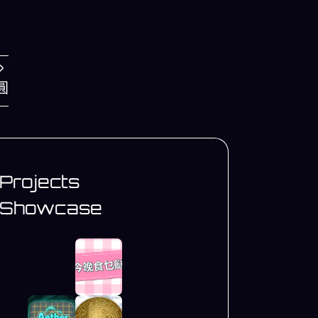
圓
Projects
Showcase