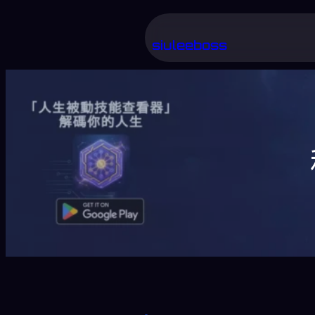
跳
至
siuleeboss
主
要
內
容