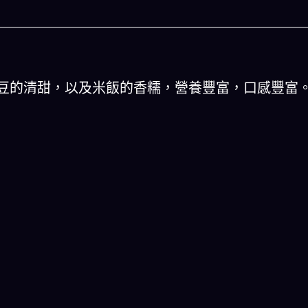
豆的清甜，以及米飯的香糯，營養豐富，口感豐富
人生被動技能查看器
以後免除晚餐吃
結合全球4大玄學系統(生辰八字、紫微斗數、西方占
星、印度吠陀)將你的天賦以被動技能呈現！簡單易懂
一目瞭然!
立即下載