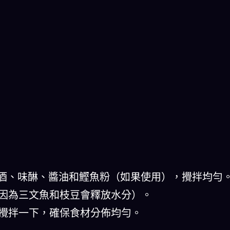
清酒、味醂、醬油和鰹魚粉（如果使用），攪拌均勻
，因為三文魚和枝豆會釋放水分）。
輕攪拌一下，確保食材分佈均勻。