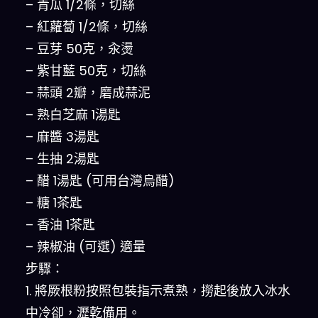
– 青瓜 1/2條，切絲
– 紅蘿蔔 1/2條，切絲
– 豆芽 50克，汆燙
– 紫甘藍 50克，切絲
– 蒜頭 2瓣，磨成蒜泥
– 熟白芝麻 1湯匙
– 麻醬 3湯匙
– 生抽 2湯匙
– 醋 1湯匙 (可用台灣烏醋)
– 糖 1茶匙
– 香油 1茶匙
– 辣椒油 (可選) 適量
步驟：
1. 將厥根粉按照包裝指示煮熟，撈起後放入冰水
中冷卻，瀝乾備用。