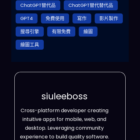
ChatGPT替代品
ChatGPT替代替代品
GPT4
免費使用
寫作
影片製作
搜尋引擎
有限免費
繪圖
繪圖工具
siuleeboss
Cross-platform developer creating
intuitive apps for mobile, web, and
desktop. Leveraging community
experience to build quality software.