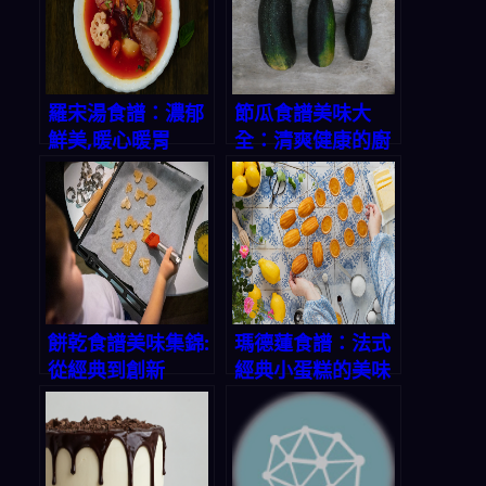
羅宋湯食譜：濃郁
節瓜食譜美味大
鮮美,暖心暖胃
全：清爽健康的廚
房寶藏
餅乾食譜美味集錦:
瑪德蓮食譜：法式
從經典到創新
經典小蛋糕的美味
秘方