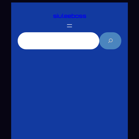
跳
siuleeboss
至
主
要
搜
內
尋
容