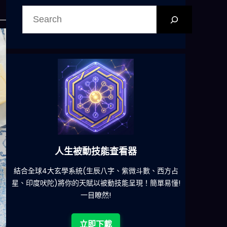
搜
尋
人生被動技能查看器
六合彩
大玄學系統(生辰八字、紫微斗數、西方占
減少超過500萬個低概
陀)將你的天賦以被動技能呈現！簡單易懂!
一目瞭然!
立即
立即下載