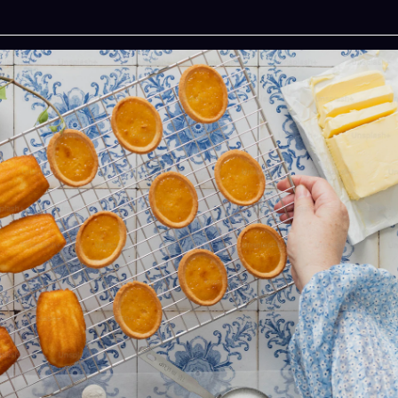
今晚吃什麽
一鍵配搭出三餸一湯的完美晚餐組合,以後免除晚餐吃
結合全球4
什麽的煩惱
星、印度吠
立即下載