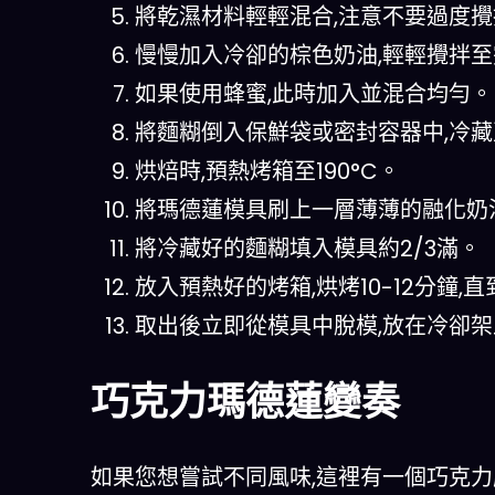
將乾濕材料輕輕混合,注意不要過度攪
慢慢加入冷卻的棕色奶油,輕輕攪拌
如果使用蜂蜜,此時加入並混合均勻。
將麵糊倒入保鮮袋或密封容器中,冷藏
烘焙時,預熱烤箱至190°C。
將瑪德蓮模具刷上一層薄薄的融化奶
將冷藏好的麵糊填入模具約2/3滿。
放入預熱好的烤箱,烘烤10-12分鐘
取出後立即從模具中脫模,放在冷卻
巧克力瑪德蓮變奏
如果您想嘗試不同風味,這裡有一個巧克