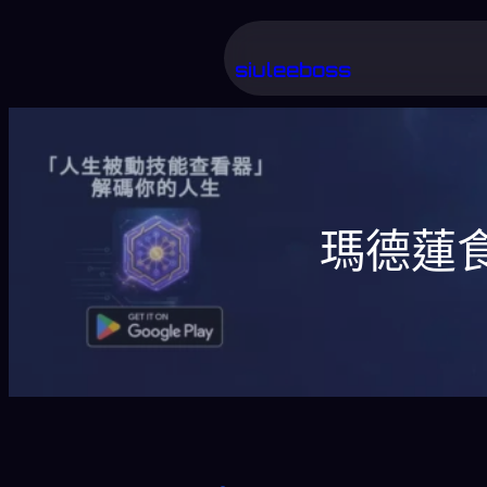
跳
至
siuleeboss
主
要
內
容
瑪德蓮