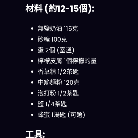
材料 (約12-15個):
無鹽奶油 115克
砂糖 100克
蛋 2個 (室溫)
檸檬皮屑 1個檸檬的量
香草精 1/2茶匙
中筋麵粉 120克
泡打粉 1/2茶匙
鹽 1/4茶匙
蜂蜜 1湯匙 (可選)
工具: