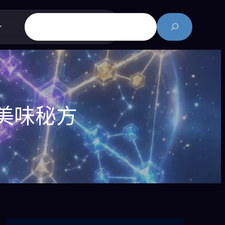
搜
尋
美味秘方