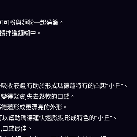
可可粉與麵粉一起過篩。
輕攪拌進麵糊中。
分吸收液體,有助於形成瑪德蓮特有的凸起”小丘”。
蓮變得緊實,失去鬆軟的口感。
瑪德蓮形成更漂亮的外形。
溫可以幫助瑪德蓮快速膨脹,形成特色的”小丘”。
用,口感最佳。