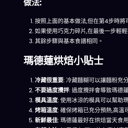
做法:
按照上面的基本做法,但在第4步時將
如果使用巧克力碎片,在最後一步輕
其餘步驟與基本食譜相同。
瑪德蓮烘焙小貼士
冷藏很重要
: 冷藏麵糊可以讓麵粉充
不要過度攪拌
: 過度攪拌會導致瑪德
模具溫度
: 使用冰涼的模具可以幫助
烤箱溫度
: 確保烤箱已充分預熱,高
新鮮最佳
: 瑪德蓮最好在烘焙當天食