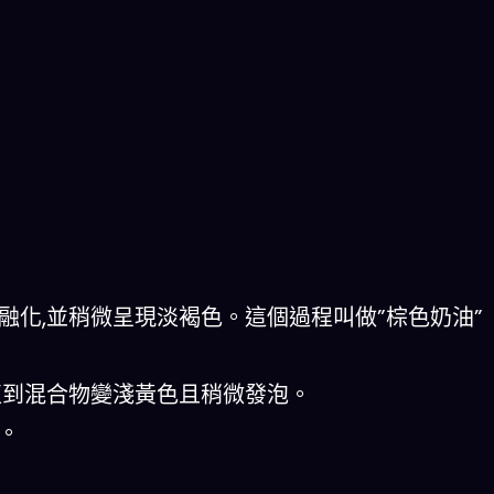
融化,並稍微呈現淡褐色。這個過程叫做”棕色奶油”
直到混合物變淺黃色且稍微發泡。
。