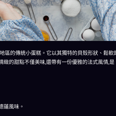
國洛林地區的傳統小蛋糕。它以其獨特的貝殼形狀、鬆軟
緻的甜點不僅美味,還帶有一份優雅的法式風情,是
德蓮風味。