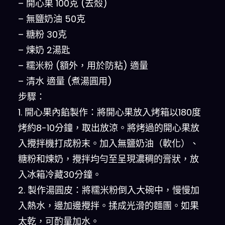
– 開心果 100克 (去殼)
– 無鹽奶油 50克
– 糖粉 30克
– 煉奶 2湯匙
– 糯米粉 (額外，用於防粘) 適量
– 清水 適量 (煮湯圓用)
步驟：
1. 開心果內餡製作：將開心果放入烤箱以180度
烤約8-10分鐘，取出放涼。將烤過的開心果放
入攪拌機打成粉末。加入無鹽奶油（軟化）、
糖粉和煉奶，攪拌均勻至呈現濃稠的膏狀，放
入冰箱冷藏30分鐘。
2. 製作湯圓皮：將糯米粉倒入大碗中，慢慢加
入熱水，邊加邊攪拌。揉成光滑的麵團。如果
太乾，可酌量加水。