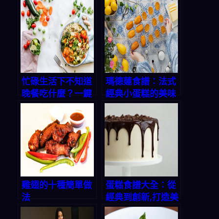
飲
房寶藏
忙碌生活下不知道
瑪德蓮食譜：法式
晚餐吃什麼？一鍵
經典小蛋糕的美味
生成三餸一湯解決
秘方
你的選擇困難
雞翅的十種簡單做
蛋糕食譜大全：從
法
經典到創新,打造美
味甜蜜時光