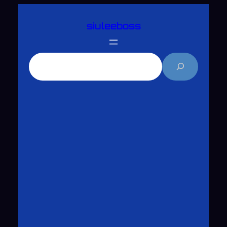
跳
siuleeboss
至
主
要
搜
內
尋
容