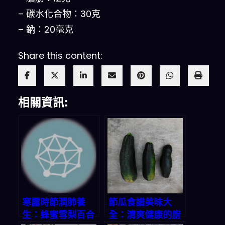
– 碳水化合物：30克
– 鈉：20毫克
Share this content:
相關資訊:
寒露時節潤肺養
節瓜食譜美味大
生：蜂蜜雪梨百合
全：清爽健康的廚