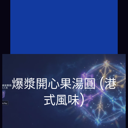
爆漿開心果湯圓 (港
式風味)