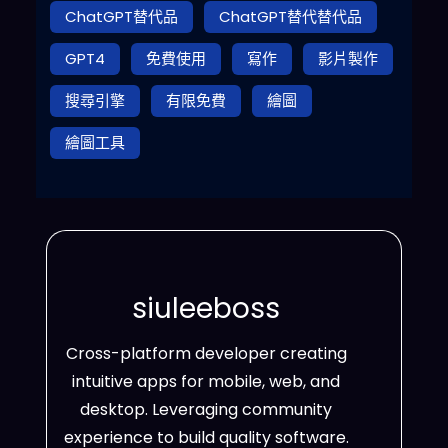
ChatGPT替代品
ChatGPT替代替代品
GPT4
免費使用
寫作
影片製作
搜尋引擎
有限免費
繪圖
繪圖工具
siuleeboss
Cross-platform developer creating
intuitive apps for mobile, web, and
desktop. Leveraging community
experience to build quality software.