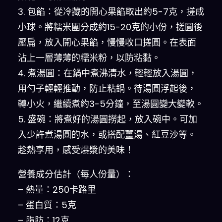
3. 包餡：從冷藏的開心果餡取出約5-7克，搓成
小球。將糯米團分成約15-20克的小份，搓圓後
壓扁，放入開心果餡，慢慢收口搓圓。在表面
沾上一層薄薄的糯米粉，以防粘黏。
4. 煮湯圓：在鍋中煮沸清水，輕輕放入湯圓，
用勺子輕輕推動，防止粘鍋。待湯圓浮起後，
轉小火，繼續煮約3-5分鐘，至湯圓變大變軟。
5. 盛碗：將煮好的湯圓撈起，放入碗中。可加
入少許煮湯圓的水，或搭配薑湯、紅豆沙等。
趁熱享用，感受爆漿的美味！
營養成分估計（每人份量）：
– 熱量：250卡路里
– 蛋白質：5克
– 脂肪：12克