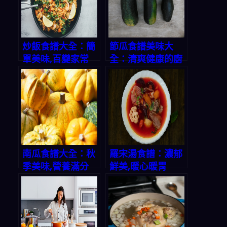
炒飯食譜大全：簡
節瓜食譜美味大
單美味,百變家常
全：清爽健康的廚
房寶藏
南瓜食譜大全：秋
羅宋湯食譜：濃郁
季美味,營養滿分
鮮美,暖心暖胃