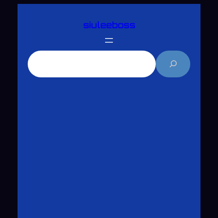
跳
siuleeboss
至
主
要
搜
內
尋
容