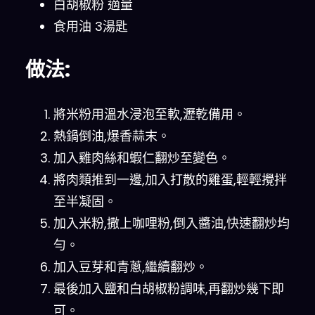
白胡椒粉 適量
食用油 3湯匙
做法:
將米粉用溫水浸泡至軟,瀝乾備用。
熱鍋倒油,爆香蒜末。
加入雞肉絲和蝦仁翻炒至變色。
將肉類推到一邊,加入打散的雞蛋,輕輕攪拌
至半凝固。
加入米粉,撒上咖哩粉,倒入醬油,快速翻炒均
勻。
加入豆芽和青蔥,繼續翻炒。
最後加入鹽和白胡椒粉調味,再翻炒幾下即
可。