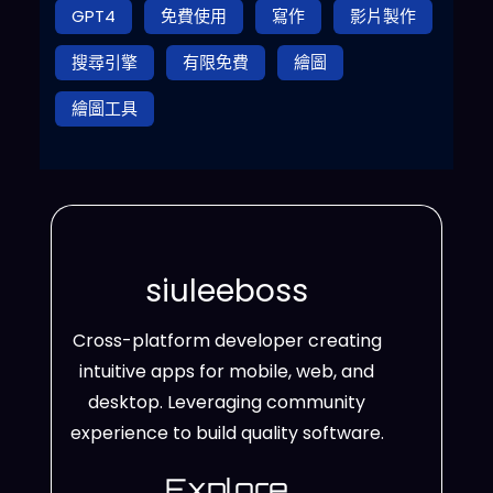
GPT4
免費使用
寫作
影片製作
搜尋引擎
有限免費
繪圖
繪圖工具
siuleeboss
Cross-platform developer creating
intuitive apps for mobile, web, and
desktop. Leveraging community
experience to build quality software.
Explore