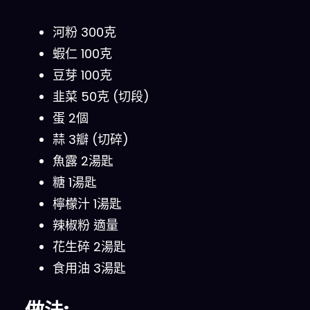
河粉 300克
蝦仁 100克
豆芽 100克
韭菜 50克 (切段)
蛋 2個
蒜 3瓣 (切碎)
魚露 2湯匙
糖 1湯匙
檸檬汁 1湯匙
辣椒粉 適量
花生碎 2湯匙
食用油 3湯匙