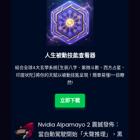
六合彩發達神器
星、
減少超過500萬個低概率中獎組合，提高中獎率
一
目瞭
立即下載
Nvidia Alpamayo 2 震撼發佈：
當自動駕駛開始「大聲推理」，黑