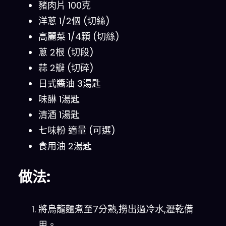
豬肉片 100克
洋蔥 1/2個 (切絲)
高麗菜 1/4顆 (切絲)
蔥 2根 (切段)
蒜 2瓣 (切碎)
日式醬油 3湯匙
味醂 1湯匙
清酒 1湯匙
七味粉 適量 (可選)
食用油 2湯匙
做法:
將烏龍麵煮至7分熟,撈出過冷水,瀝乾備
用。