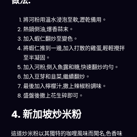
做法:
將河粉用溫水浸泡至軟,瀝乾備用。
熱鍋倒油,爆香蒜末。
加入蝦仁翻炒至變色。
將蝦仁推到一邊,加入打散的雞蛋,輕輕攪拌
至半凝固。
加入河粉,倒入魚露和糖,快速翻炒均勻。
加入豆芽和韭菜,繼續翻炒。
最後加入檸檬汁,撒上辣椒粉調味。
盛盤後撒上花生碎即可。
4. 新加坡炒米粉
這道炒米粉以其獨特的咖哩風味而聞名,色香味