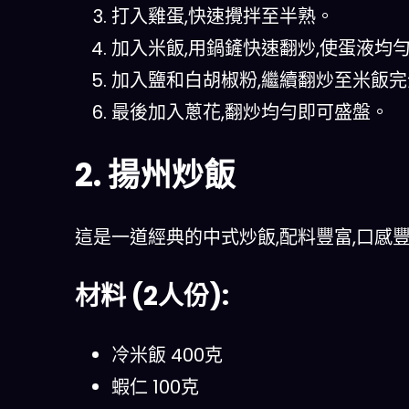
打入雞蛋,快速攪拌至半熟。
加入米飯,用鍋鏟快速翻炒,使蛋液均
加入鹽和白胡椒粉,繼續翻炒至米飯
最後加入蔥花,翻炒均勻即可盛盤。
2. 揚州炒飯
這是一道經典的中式炒飯,配料豐富,口感
材料 (2人份):
冷米飯 400克
蝦仁 100克