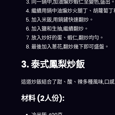
同一鍋中,加油煸炒蝦仁至變色,盛出
繼續用鍋中油煸炒火腿丁、胡蘿蔔丁
加入米飯,用鍋鏟快速翻炒。
加入鹽和生抽,繼續翻炒。
放入炒好的蛋、蝦仁,翻炒均勻。
最後加入蔥花,翻炒幾下即可盛盤。
3. 泰式鳳梨炒飯
這道炒飯結合了甜、酸、辣多種風味,口
材料 (2人份):