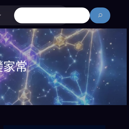
搜
尋
變家常