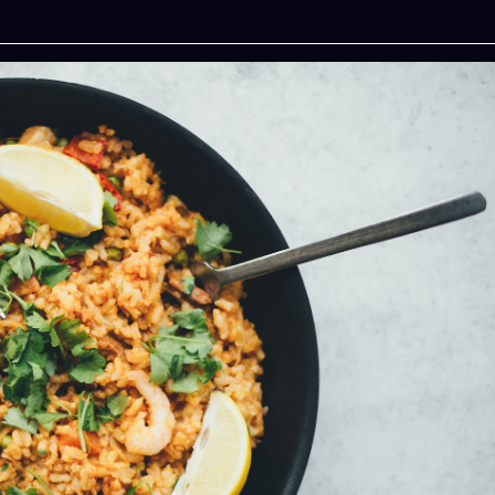
今晚吃什麽
一鍵配搭出三餸一湯的完美晚餐組合,以後免除晚餐吃
什麽的煩惱
立即下載