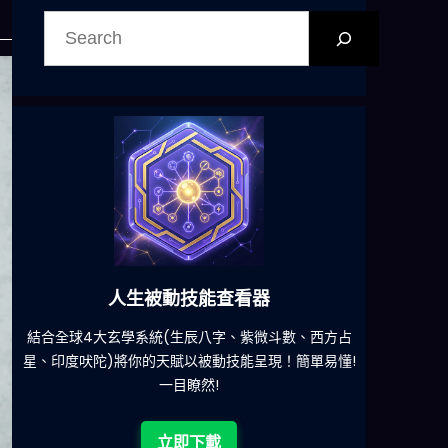
搜
尋
人生被動技能查看器
結合全球4大玄學系統(生辰八字、紫微斗數、西方占
減少超
星、印度吠陀)將你的天賦以被動技能呈現！簡單易懂!
一目瞭然!
立即下載