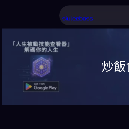
跳
至
siuleeboss
主
要
內
容
炒飯