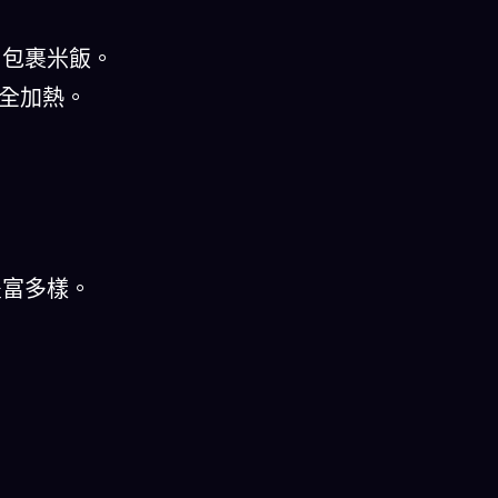
勻包裹米飯。
完全加熱。
豐富多樣。