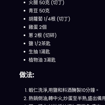
火腿 50克 (切丁)
青豆 50克
胡蘿蔔 1/4根 (切丁)
雞蛋 2個
蔥 2根 (切碎)
鹽 1/2茶匙
生抽 1湯匙
植物油 3湯匙
做法:
蝦仁洗淨,用鹽和料酒醃製10分鐘。
熱鍋倒油,轉中火,炒蛋至半熟,盛出備