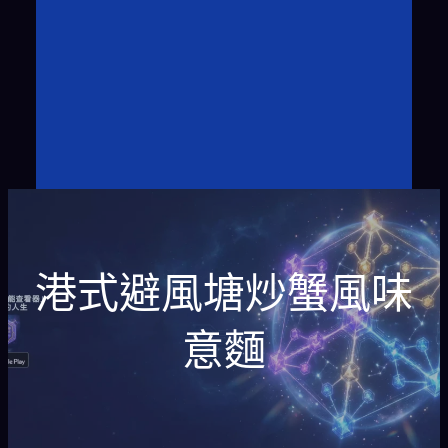
港式避風塘炒蟹風味
意麵