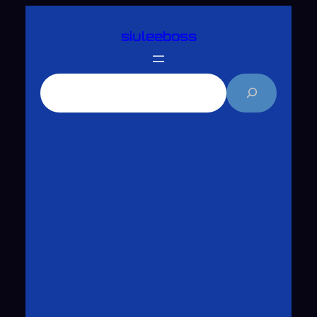
跳
siuleeboss
至
主
要
搜
內
尋
容