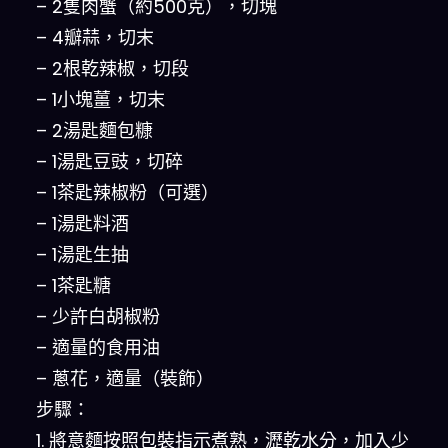
– 2隻肉蟹（約500克），切塊
– 4瓣蒜，切末
– 2根乾辣椒，切段
– 1小塊薑，切末
– 2湯匙麵包糠
– 1湯匙豆豉，切碎
– 1茶匙辣椒粉（可選）
– 1湯匙料酒
– 1湯匙生抽
– 1茶匙糖
– 少許白胡椒粉
– 適量的食用油
– 蔥花，適量（裝飾）
步驟：
1. 將意麵按照包裝指示煮熟，瀝乾水分，加入少