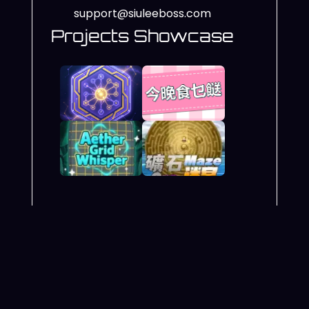
support@siuleeboss.com
Projects Showcase