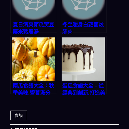
夏日清爽節瓜黃豆
冬至暖身白蘿蔔炆
粟米豬展湯
腩肉
南瓜食譜大全：秋
蛋糕食譜大全：從
季美味,營養滿分
經典到創新,打造美
味甜蜜時光
食譜