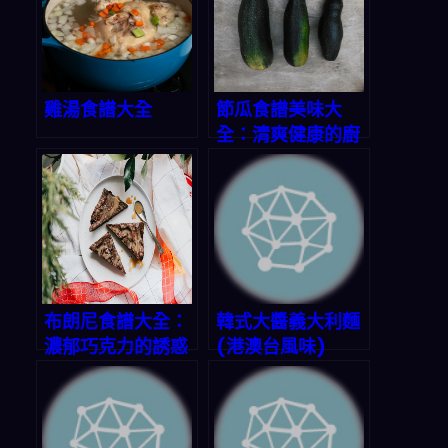
雞湯食譜大全
節瓜食譜美味大
全：清爽健康的廚
房寶藏
布朗尼食譜大全：
韓式大醬義大利麵
濃郁巧克力的誘惑
(港澳台風味)