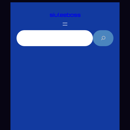
跳
siuleeboss
至
主
要
搜
內
尋
容