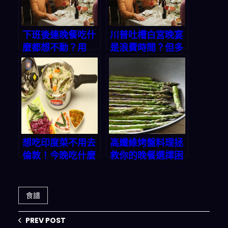
下班後連晚餐吃什
川普吐槽白宮晚宴
麼都想不動？用
是浪費時間？但多
「今晚吃什麼」
數人真正的困擾
App一鍵生成三餸
是：今晚吃什麼？
一湯輕鬆搞定
想吃印度菜不用去
高纖維烤盤料理拯
倫敦！今晚吃什麼
救你的晚餐選擇困
App一鍵生成三餸
難症！一鍵生成完
一湯，告別晚餐煩
美三餸一湯組合
惱
食譜
PREV POST