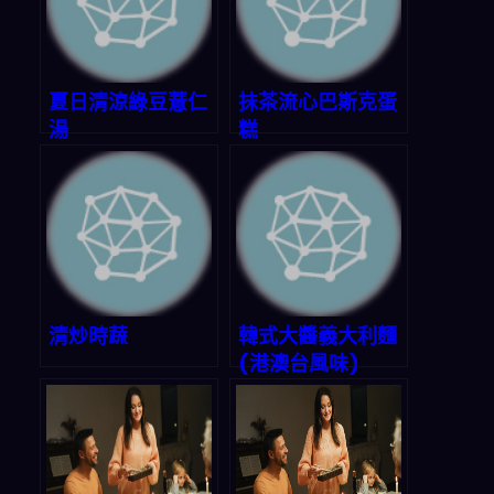
夏日清涼綠豆薏仁
抹茶流心巴斯克蛋
湯
糕
清炒時蔬
韓式大醬義大利麵
(港澳台風味)