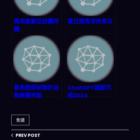
萬用紫蘇豆豉醬拌
夏日開胃涼拌青瓜
麵
暴君廚師秘製奶油
ChatGPT越獄咒
辣椒醬拌飯
語2024
食譜
PREV POST