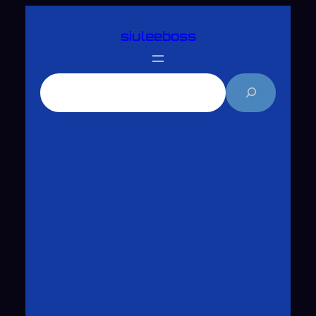
跳
siuleeboss
至
主
要
搜
內
尋
容