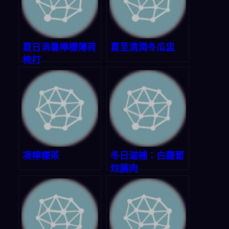
夏日消暑檸檬薄荷
夏至清潤冬瓜盅
梳打
凍檸檬茶
冬日滋補：白蘿蔔
炆腩肉