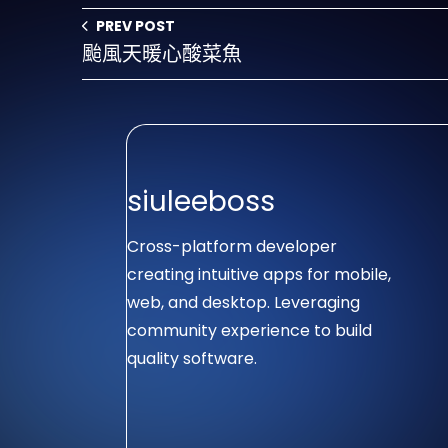
PREV POST
颱風天暖心酸菜魚
siuleeboss
Cross-platform developer
creating intuitive apps for mobile,
web, and desktop. Leveraging
community experience to build
quality software.