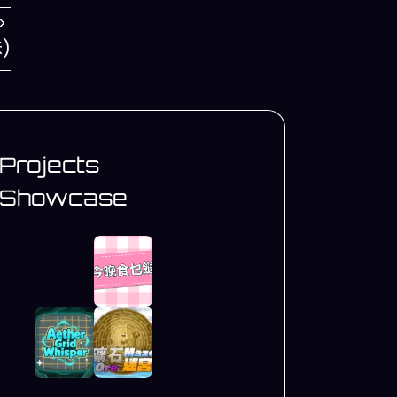
)
Projects
Showcase