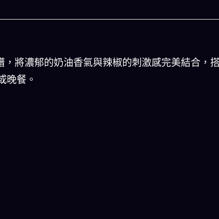
食譜，將濃郁的奶油香氣與辣椒的刺激感完美結合，
或晚餐。
今晚吃什麽
人生被動
三餸一湯的完美晚餐組合,以後免除晚餐吃
結合全球4大玄學系統(生
什麽的煩惱
星、印度吠陀)將你的天賦以
一目瞭
立即下載
立即