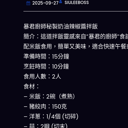
SIULEEBOSS
2025-09-27
暴君廚師秘製奶油辣椒醬拌飯
簡介：這道拌飯靈感來自”暴君的廚師”
配米飯食用，簡單又美味，適合快速午餐
準備時間：15分鐘
烹飪時間：10分鐘
食用人數：2人
食材：
– 米飯：2碗（煮熟）
一鍵配搭出
– 豬絞肉：150克
– 洋蔥：1/4個 (切碎)
– 蒜：2瓣 (切末)