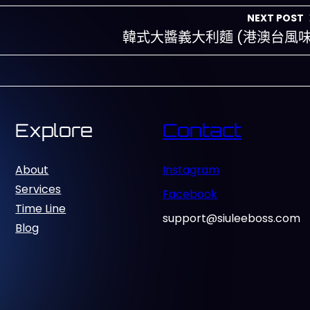
NEXT POST
韓式大醬義大利麵 (港澳台風味
Explore
Contact
About
Instagram
Services
Facebook
Time Line
support@siuleeboss.com
Blog