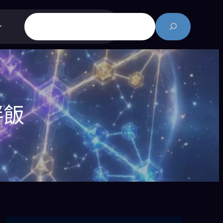
搜
尋
拌飯