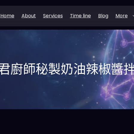
Home
About
Services
Time line
Blog
More
君廚師秘製奶油辣椒醬