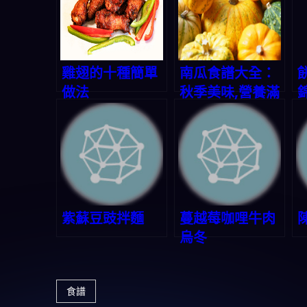
雞翅的十種簡單
南瓜食譜大全：
做法
秋季美味,營養滿
分
紫蘇豆豉拌麵
蔓越莓咖哩牛肉
烏冬
食譜