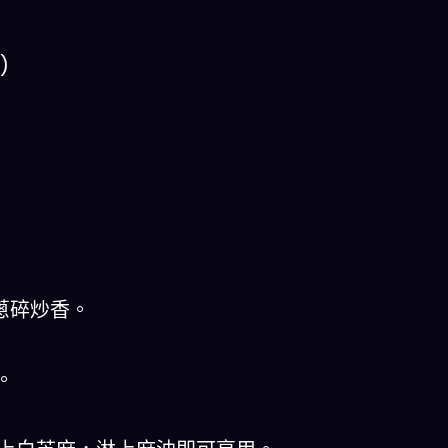
)
蔥碎炒香。
。