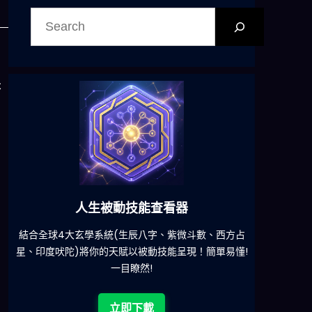
搜
尋
搭
技能查看器
六合彩發達神器
辰八字、紫微斗數、西方占
減少超過500萬個低概率中獎組合，提
被動技能呈現！簡單易懂!
然!
立即下載
下載