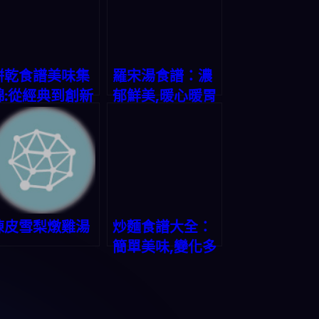
餅乾食譜美味集
羅宋湯食譜：濃
錦:從經典到創新
郁鮮美,暖心暖胃
陳皮雪梨燉雞湯
炒麵食譜大全：
簡單美味,變化多
端