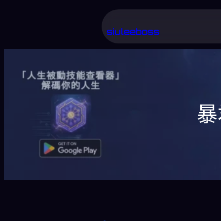
跳
至
siuleeboss
主
要
內
容
暴