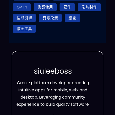
GPT4
免費使用
寫作
影片製作
搜尋引擎
有限免費
繪圖
繪圖工具
siuleeboss
Cross-platform developer creating
intuitive apps for mobile, web, and
desktop. Leveraging community
experience to build quality software.