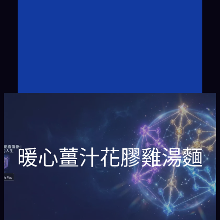
暖心薑汁花膠雞湯麵