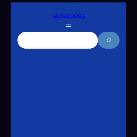
跳
siuleeboss
至
主
要
搜
內
尋
容