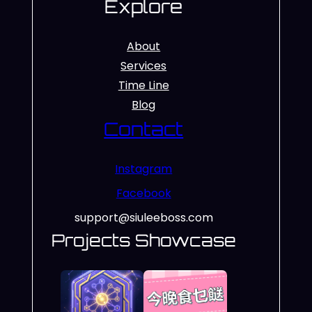
Explore
About
Services
Time Line
Blog
Contact
Instagram
Facebook
support@siuleeboss.com
Projects Showcase