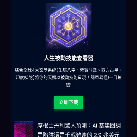
人生被動技能查看器
什麽
結合全球4大玄學系統(生辰八字、紫微斗數、西方占星、
印度吠陀)將你的天賦以被動技能呈現！簡單易懂!一目瞭
然!
立即下載
摩根士丹利驚人預測：AI 基建回調
是陷阱還是千載難逢的 2.9 兆美元