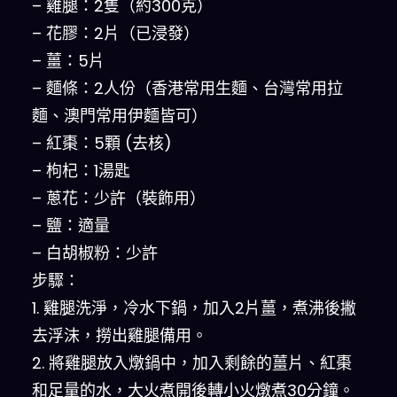
– 雞腿：2隻（約300克）
– 花膠：2片（已浸發）
– 薑：5片
– 麵條：2人份（香港常用生麵、台灣常用拉
麵、澳門常用伊麵皆可）
– 紅棗：5顆 (去核)
– 枸杞：1湯匙
– 蔥花：少許（裝飾用）
– 鹽：適量
– 白胡椒粉：少許
步驟：
1. 雞腿洗淨，冷水下鍋，加入2片薑，煮沸後撇
去浮沫，撈出雞腿備用。
2. 將雞腿放入燉鍋中，加入剩餘的薑片、紅棗
和足量的水，大火煮開後轉小火燉煮30分鐘。