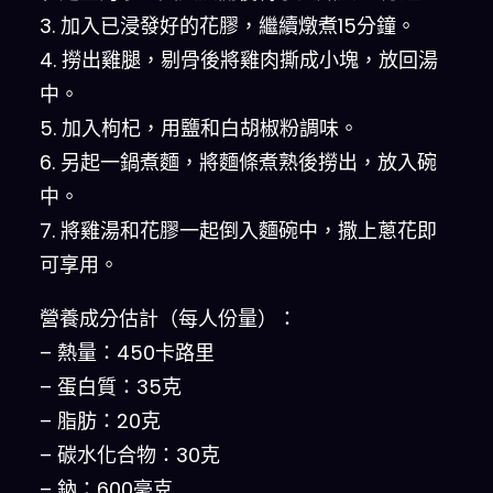
3. 加入已浸發好的花膠，繼續燉煮15分鐘。
4. 撈出雞腿，剔骨後將雞肉撕成小塊，放回湯
中。
5. 加入枸杞，用鹽和白胡椒粉調味。
6. 另起一鍋煮麵，將麵條煮熟後撈出，放入碗
中。
7. 將雞湯和花膠一起倒入麵碗中，撒上蔥花即
可享用。
營養成分估計（每人份量）：
– 熱量：450卡路里
– 蛋白質：35克
– 脂肪：20克
– 碳水化合物：30克
– 鈉：600毫克