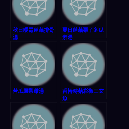
秋日暖胃蓮藕排骨
夏日蓮藕栗子冬瓜
湯
素湯
苦瓜鳳梨雞湯
香椿時菇彩椒三文
魚