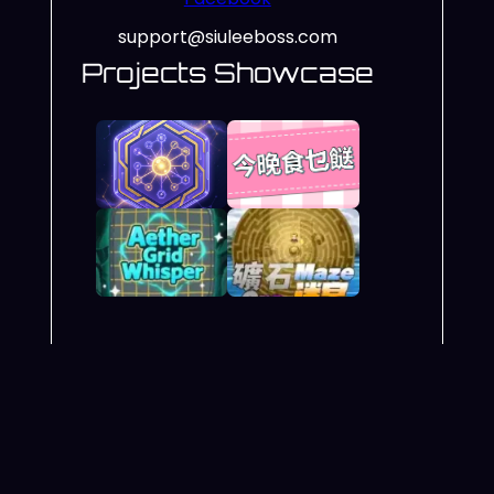
support@siuleeboss.com
Projects Showcase