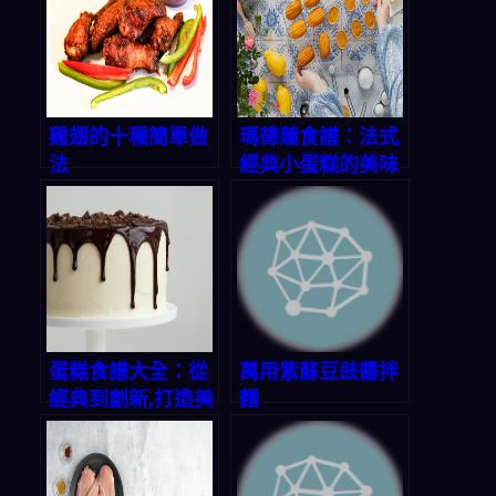
雞翅的十種簡單做
瑪德蓮食譜：法式
法
經典小蛋糕的美味
秘方
蛋糕食譜大全：從
萬用紫蘇豆豉醬拌
經典到創新,打造美
麵
味甜蜜時光