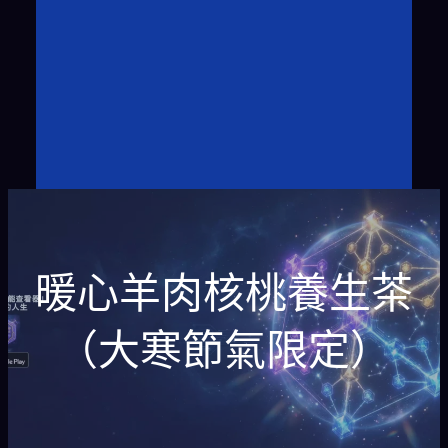
暖心羊肉核桃養生茶
（大寒節氣限定）