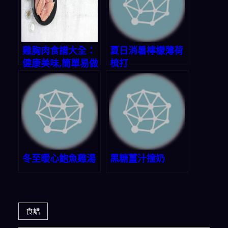
雞胸肉食譜大全：
夏日消暑檸檬薄荷
健康美味,簡單易做
梳打
冬至暖心鮑魚雞湯
黑糖薑汁撞奶
食譜