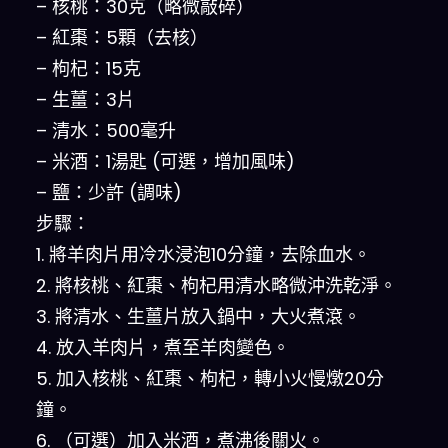
– 核桃：30克（略微敲碎）
– 紅棗：5顆（去核）
– 枸杞：15克
– 生薑：3片
– 清水：500毫升
– 米酒：1湯匙 (可選，增加風味)
– 鹽：少許 (調味)
步驟：
1. 將羊肉片用冷水浸泡10分鐘，去除血水。
2. 將核桃、紅棗、枸杞用清水略微沖洗乾淨。
3. 將清水、生薑片放入鍋中，大火煮滾。
4. 放入羊肉片，煮至羊肉變色。
5. 加入核桃、紅棗、枸杞，轉小火慢燉20分
鐘。
6. （可選）加入米酒，煮沸後關火。