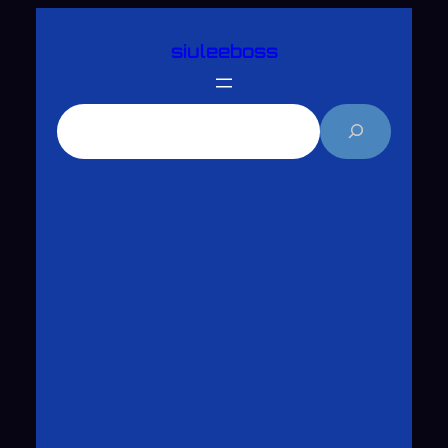
跳
siuleeboss
至
主
要
搜
內
尋
容