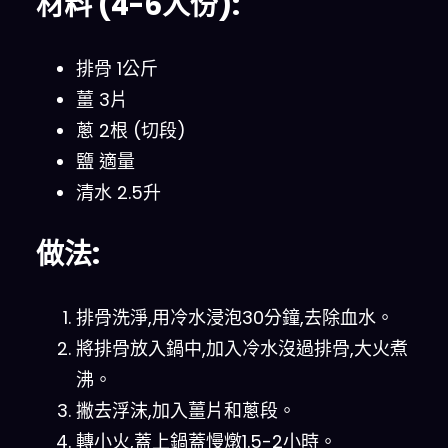
材料 (4-6人份):
排骨 1公斤
薑 3片
蔥 2根 (切段)
鹽 適量
清水 2.5升
做法:
排骨洗淨,用冷水浸泡30分鐘,去除血水。
將排骨放入鍋中,加入冷水沒過排骨,大火煮
沸。
撇去浮沫,加入薑片和蔥段。
轉小火,蓋上鍋蓋慢燉1.5-2小時。