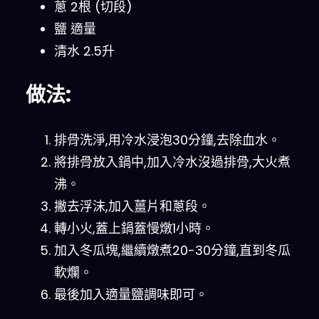
蔥 2根 (切段)
鹽 適量
清水 2.5升
做法:
排骨洗淨,用冷水浸泡30分鐘,去除血水。
將排骨放入鍋中,加入冷水沒過排骨,大火煮
沸。
撇去浮沫,加入薑片和蔥段。
轉小火,蓋上鍋蓋慢燉1小時。
加入冬瓜塊,繼續燉煮20-30分鐘,直到冬瓜
軟爛。
最後加入適量鹽調味即可。