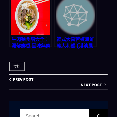
還在煩惱今晚晚餐
吃什麼？一鍵解決
三餸一湯選擇困難
牛肉麵食譜大全：
韓式大醬苦椒海鮮
濃郁鮮香,回味無窮
義大利麵 (港澳風
味)
食譜
PREV POST
NEXT POST
搜
尋