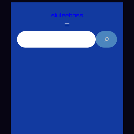
跳
siuleeboss
至
主
要
搜
內
尋
容