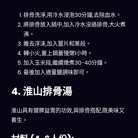
排骨洗淨,用冷水浸泡30分鐘,去除血水。
將排骨放入鍋中,加入冷水沒過排骨,大火煮
沸。
撇去浮沫,加入薑片和蔥段。
轉小火,蓋上鍋蓋慢燉1小時。
加入玉米段,繼續燉煮30-40分鐘。
最後加入適量鹽調味即可。
4. 淮山排骨湯
淮山具有健脾益胃的功效,與排骨搭配,既美味又
養生。