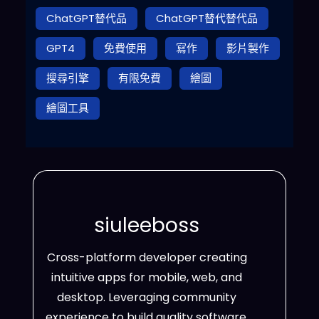
ChatGPT替代品
ChatGPT替代替代品
GPT4
免費使用
寫作
影片製作
搜尋引擎
有限免費
繪圖
繪圖工具
siuleeboss
Cross-platform developer creating
intuitive apps for mobile, web, and
desktop. Leveraging community
experience to build quality software.