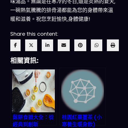
味湯品。無論是在寒冷的冬日,還是炎熱的夏天,
一碗熱氣騰騰的排骨湯都能為您的身體帶來溫
暖和滋養。祝您烹飪愉快,身體健康!
Share this content:
相關資訊:
鬆餅食譜大全：從
桂圓紅棗薑茶 (小
經典到創新
寒養生暖身飲)