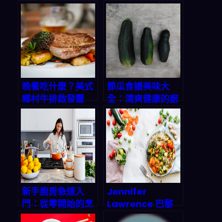
晚餐吃什麼？美式
節瓜食譜美味大
鄉村牛排啟發靈
全：清爽健康的廚
感，三餸一湯讓你
房寶藏
不再選擇困難！
新手廚房急速入
Jennifer
門：從零開始的烹
Lawrence 巴黎
飪之旅
透明時尚秀後，你