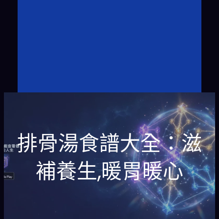
排骨湯食譜大全：滋
補養生,暖胃暖心