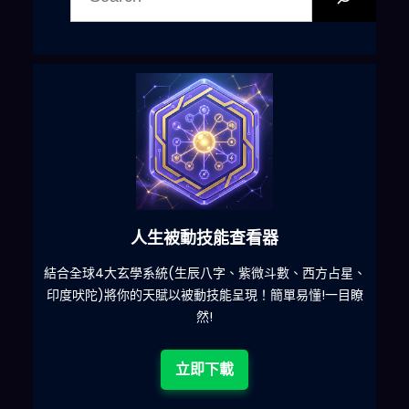
六合彩發達神器
星、
減少超過500萬個低概率中獎組合，提高中獎率
一
目瞭
立即下載