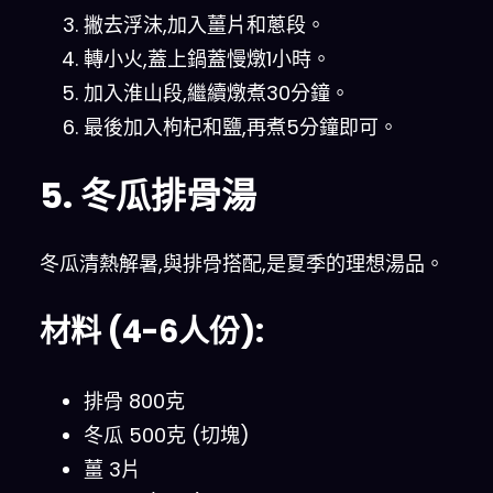
撇去浮沫,加入薑片和蔥段。
轉小火,蓋上鍋蓋慢燉1小時。
加入淮山段,繼續燉煮30分鐘。
最後加入枸杞和鹽,再煮5分鐘即可。
5. 冬瓜排骨湯
冬瓜清熱解暑,與排骨搭配,是夏季的理想湯品。
材料 (4-6人份):
排骨 800克
冬瓜 500克 (切塊)
薑 3片