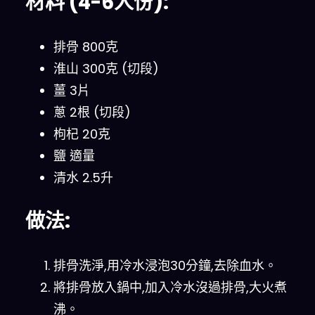
材料 (4-6人份):
排骨 800克
淮山 300克 (切段)
薑 3片
蔥 2根 (切段)
枸杞 20克
鹽 適量
清水 2.5升
做法:
排骨洗淨,用冷水浸泡30分鐘,去除血水。
將排骨放入鍋中,加入冷水沒過排骨,大火煮
沸。