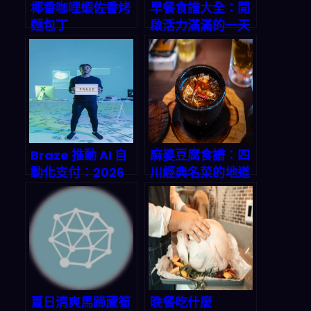
椰香咖哩蝦佐香烤
早餐食譜大全：開
麵包丁
啟活力滿滿的一天
Braze 推動 AI 自
麻婆豆腐食譜：四
動化支付：2026
川經典名菜的地道
你真的要先懂治理
做法
框架與隱私透明度
夏日清爽馬蹄蘆筍
晚餐吃什麼