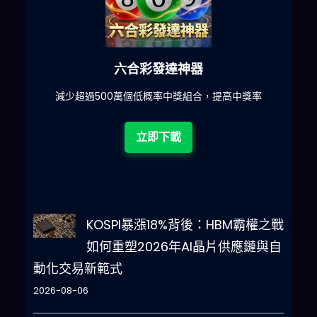
六合彩發達神器
星、
減少超過500萬個低概率中獎組合，提高中獎率
一
目瞭
立即下載
KOSPI暴漲18%背後：HBM霸權之戰
如何重塑2026年AI晶片供應鏈與自
動化交易新範式
2026-08-06