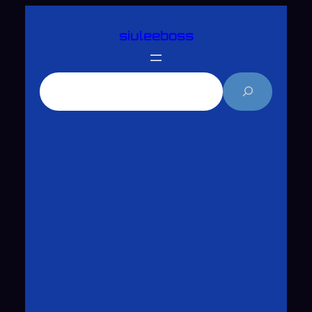
跳
siuleeboss
至
主
要
搜
內
尋
容