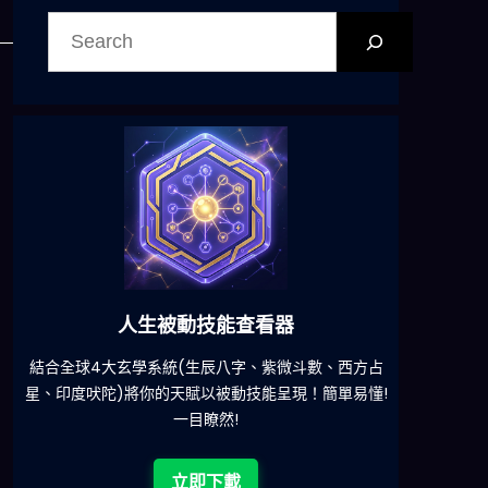
搜
尋
，
六合彩發達神器
減少超過500萬個低概率中獎組合，提高中獎率
一鍵配搭
!
立即下載