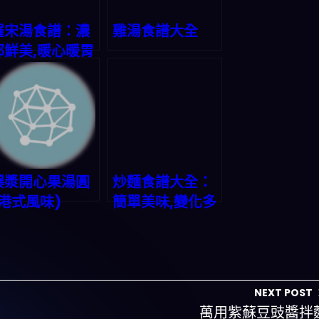
羅宋湯食譜：濃
雞湯食譜大全
郁鮮美,暖心暖胃
爆漿開心果湯圓
炒麵食譜大全：
(港式風味)
簡單美味,變化多
端
NEXT POST
萬用紫蘇豆豉醬拌