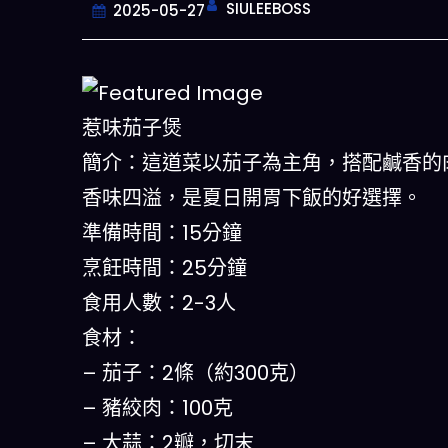
SIULEEBOSS
2025-05-27
惹味茄子煲
簡介：這道菜以茄子為主角，搭配鹹香的
香味四溢，是夏日開胃下飯的好選擇。
準備時間：15分鐘
烹飪時間：25分鐘
今晚吃什麽
食用人數：2-3人
食材：
一鍵配搭出三餸一湯的完美晚餐組合,
什麽的煩惱
– 茄子：2條（約300克）
– 豬絞肉：100克
立即下載
– 大蒜：2瓣，切末