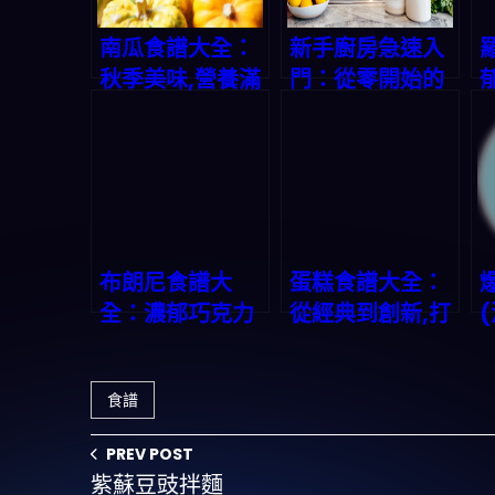
南瓜食譜大全：
新手廚房急速入
秋季美味,營養滿
門：從零開始的
分
烹飪之旅
布朗尼食譜大
蛋糕食譜大全：
全：濃郁巧克力
從經典到創新,打
的誘惑
造美味甜蜜時光
食譜
PREV POST
紫蘇豆豉拌麵