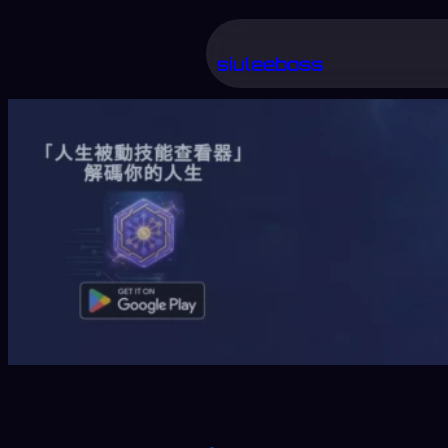
跳
至
siuleeboss
主
要
內
容