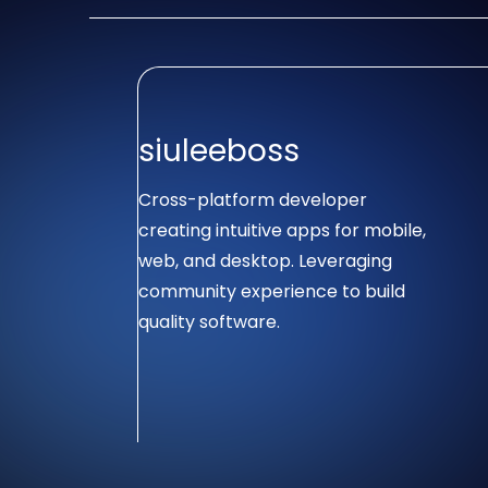
siuleeboss
Cross-platform developer
creating intuitive apps for mobile,
web, and desktop. Leveraging
community experience to build
quality software.