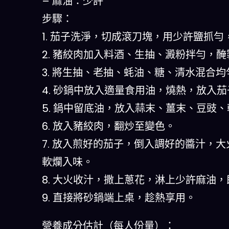
– 麻油：少許
步驟：
1. 茄子洗淨，切成滾刀塊，用少許鹽抓
2. 豬絞肉加入料酒、生抽、澱粉拌勻，醃
3. 將生抽、老抽、蚝油、糖、清水混合
4. 砂鍋中放入適量食用油，燒熱，放入
5. 鍋中留底油，放入蒜末、薑末、豆豉
6. 放入豬絞肉，翻炒至變色。
7. 放入煎好的茄子，倒入調好的醬汁，
軟爛入味。
8. 大火收汁，撒上蔥花，淋上少許麻油
9. 直接將砂鍋端上桌，趁熱享用。
營養成分估計（每人份量）：