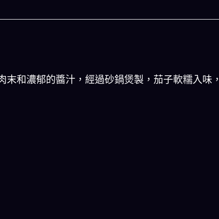
肉末和濃郁的醬汁，經過砂鍋煲製，茄子軟糯入味
人生被動技能查看器
以後免除晚餐吃
結合全球4大玄學系統(生辰八字、紫微斗數、西方占
星、印度吠陀)將你的天賦以被動技能呈現！簡單易懂
一目瞭然!
立即下載