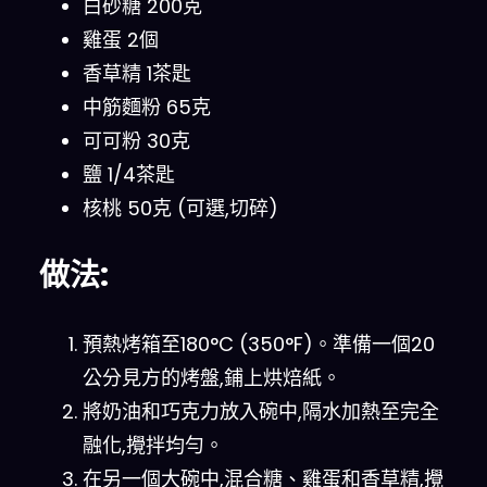
白砂糖 200克
雞蛋 2個
香草精 1茶匙
中筋麵粉 65克
可可粉 30克
鹽 1/4茶匙
核桃 50克 (可選,切碎)
做法:
預熱烤箱至180°C (350°F)。準備一個20
公分見方的烤盤,鋪上烘焙紙。
將奶油和巧克力放入碗中,隔水加熱至完全
融化,攪拌均勻。
在另一個大碗中,混合糖、雞蛋和香草精,攪