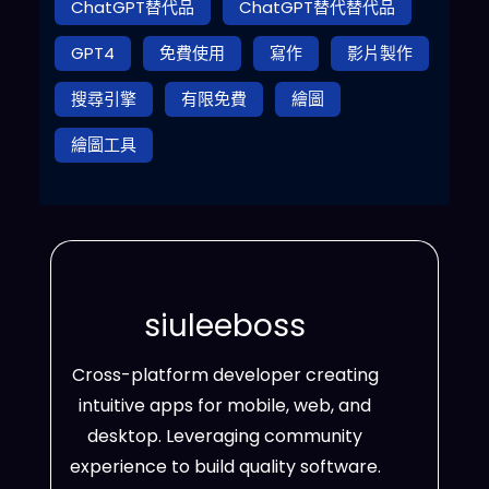
ChatGPT替代品
ChatGPT替代替代品
GPT4
免費使用
寫作
影片製作
搜尋引擎
有限免費
繪圖
繪圖工具
siuleeboss
Cross-platform developer creating
intuitive apps for mobile, web, and
desktop. Leveraging community
experience to build quality software.