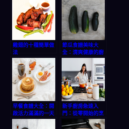
雞翅的十種簡單做
節瓜食譜美味大
法
全：清爽健康的廚
房寶藏
早餐食譜大全：開
新手廚房急速入
啟活力滿滿的一天
門：從零開始的烹
飪之旅