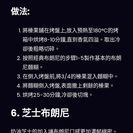
做法:
將榛果鋪在烤盤上,放入預熱至180°C的烤
箱中烘烤8-10分鐘,直到香氣四溢。取出冷
卻後粗略切碎。
按照經典布朗尼的步驟1-5製作基本的布朗
尼麵糊。
在倒入烤盤前,將3/4的榛果混入麵糊中。
將麵糊倒入烤盤,表面撒上剩餘的榛果。
烘烤25-30分鐘,冷卻後切塊。
6. 芝士布朗尼
奶油芝士的加入讓布朗尼口感更加濃郁綿密。