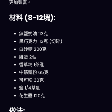
更加豐富。
材料 (8-12塊):
無鹽奶油 113克
黑巧克力 113克 (切碎)
白砂糖 200克
雞蛋 2個
香草精 1茶匙
中筋麵粉 65克
可可粉 30克
鹽 1/4茶匙
花生醬 120克
做法: