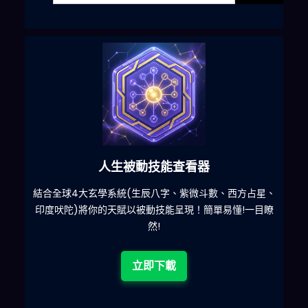
六合彩發達神器
星、
減少超過500萬個低概率中獎組合，提高中獎率
一
目瞭
立即下載