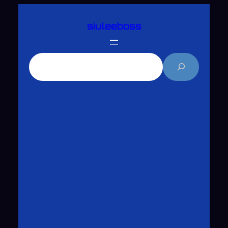
跳
siuleeboss
至
主
要
搜
內
尋
容