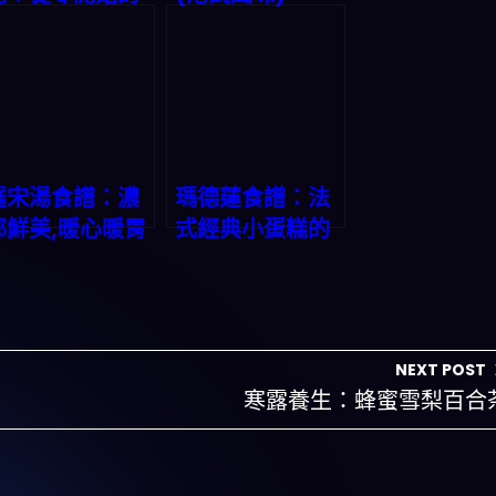
烹飪之旅
羅宋湯食譜：濃
瑪德蓮食譜：法
郁鮮美,暖心暖胃
式經典小蛋糕的
美味秘方
NEXT POST
寒露養生：蜂蜜雪梨百合