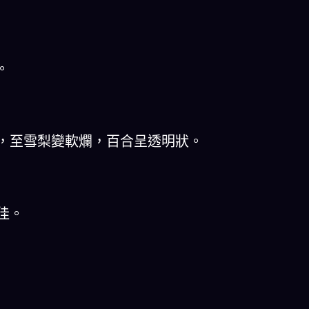
。
分鐘，至雪梨變軟爛，百合呈透明狀。
佳。