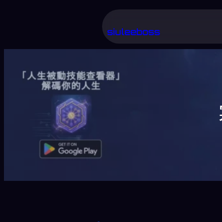
跳
至
siuleeboss
主
要
內
容