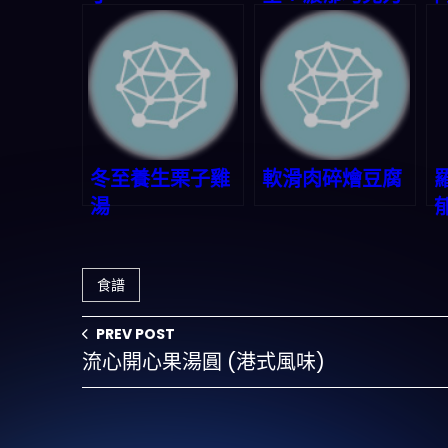
的誘惑
冬至養生栗子雞
軟滑肉碎燴豆腐
湯
食譜
PREV POST
流心開心果湯圓 (港式風味)