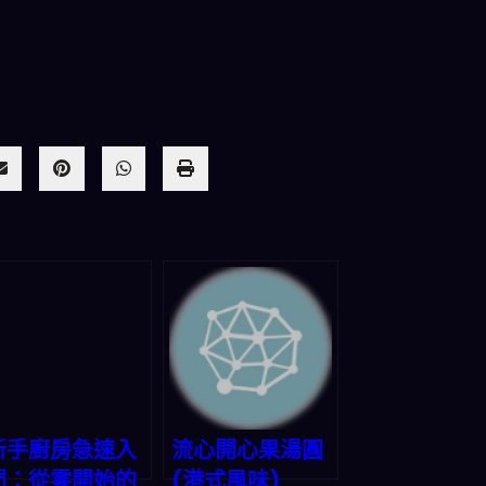
新手廚房急速入
流心開心果湯圓
門：從零開始的
(港式風味)