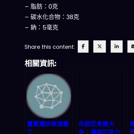
– 脂肪：0克
– 碳水化合物：38克
– 鈉：5毫克
Share this content:
相關資訊:
薑蔥爆炒軟滑雞
布朗尼食譜大
丁
全：濃郁巧克力