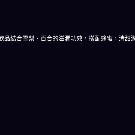
飲品結合雪梨、百合的滋潤功效，搭配蜂蜜，清甜
人生被動技能查看器
以後免除晚餐吃
結合全球4大玄學系統(生辰八字、紫微斗數、西方占
星、印度吠陀)將你的天賦以被動技能呈現！簡單易懂
一目瞭然!
立即下載