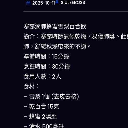
SIULEEBOSS
2025-10-11
寒露潤肺蜂蜜雪梨百合飲
簡介：寒露時節氣候乾燥，易傷肺陰。此
肺，舒緩秋燥帶來的不適。
準備時間：15分鐘
烹飪時間：30分鐘
食用人數：2人
今晚吃什麽
食材：
– 雪梨 1個 (去皮去核)
一鍵配搭出三餸一湯的完美晚餐組合,
什麽的煩惱
– 乾百合 15克
– 蜂蜜 2湯匙
立即下載
– 清水 500毫升