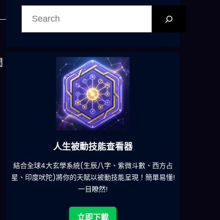
搜
尋
潤
六合彩發達神器
減少超過500萬個低概率中獎組合，提高中獎率
一鍵配搭
!
立即下載