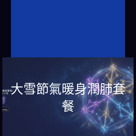
大雪節氣暖身潤肺套
餐