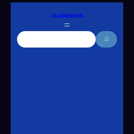
跳
siuleeboss
至
主
要
搜
內
尋
容