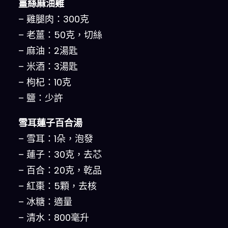
薑絲麻油雞
– 雞腿肉：300克
– 老薑：50克，切絲
– 麻油：2湯匙
– 米酒：3湯匙
– 枸杞：10克
– 鹽：少許
雪耳蓮子百合湯
– 雪耳：1朵，泡發
– 蓮子：30克，去芯
– 百合：20克，乾品
– 紅棗：5顆，去核
– 冰糖：適量
– 清水：800毫升