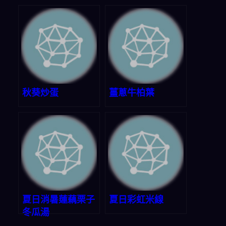
秋葵炒蛋
薑蔥牛柏葉
夏日消暑蓮藕栗子
夏日彩虹米線
冬瓜湯