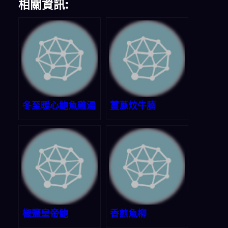
相關資訊:
冬至暖心鮑魚雞湯
薑蔥炆牛腩
椒鹽皇帝鮑
香煎魚柳