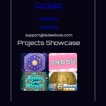
Contact
Instagram
Facebook
support@siuleeboss.com
Projects Showcase