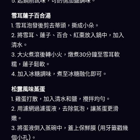
5. 起鍋前試味，可酌情加鹽調味。
雪耳蓮子百合湯
1. 雪耳泡發後剪去蒂頭，撕成小朵。
2. 將雪耳、蓮子、百合、紅棗放入鍋中，加入
清水。
3. 大火煮滾後轉小火，燉煮30分鐘至雪耳軟
糯，蓮子鬆軟。
4. 加入冰糖調味，煮至冰糖融化即可。
松露風味蒸蛋
1. 雞蛋打散，加入清水和鹽，攪拌均勻。
2. 用濾網過濾蛋液，去除氣泡，讓蒸蛋更滑
嫩。
3. 將蛋液倒入蒸碗中，蓋上保鮮膜 (用牙籤戳幾
個小孔)。