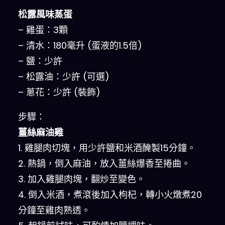
松露風味蒸蛋
– 雞蛋：3顆
– 清水：180毫升 (蛋液的1.5倍)
– 鹽：少許
– 松露油：少許 (可選)
– 蔥花：少許 (裝飾)
步驟：
薑絲麻油雞
1. 雞腿肉切塊，用少許鹽和米酒醃製15分鐘。
2. 熱鍋，倒入麻油，放入薑絲爆香至捲曲。
3. 加入雞腿肉塊，翻炒至變色。
4. 倒入米酒，煮滾後加入枸杞，轉小火燉煮20
分鐘至雞肉熟透。