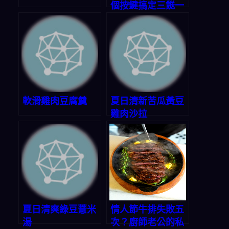
個按鍵搞定三餸一
湯，選擇困難症終
於有救了！
軟滑雞肉豆腐羹
夏日清新苦瓜黃豆
雞肉沙拉
夏日清爽綠豆薏米
情人節牛排失敗五
湯
次？廚師老公的私