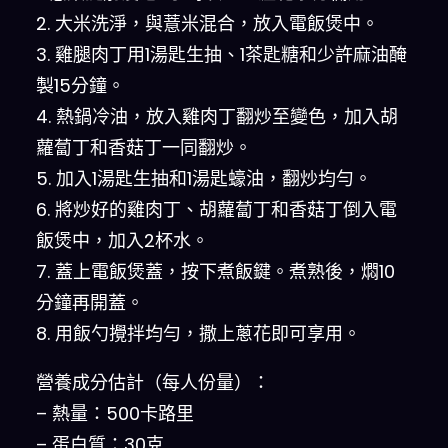
2. 大米洗淨，與薏米混合，放入電飯煲中。
3. 雞腿肉丁用1湯匙生抽、1茶匙糖和少許麻油醃
製15分鐘。
4. 熱鍋冷油，放入雞肉丁翻炒至變色，加入胡
蘿蔔丁和香菇丁一同翻炒。
5. 加入1湯匙生抽和1湯匙蠔油，翻炒均勻。
6. 將炒好的雞肉丁、胡蘿蔔丁和香菇丁倒入電
飯煲中，加入2杯水。
7. 蓋上電飯煲蓋，按下煮飯鍵。煮熟後，燜10
分鐘再開蓋。
8. 用飯勺攪拌均勻，撒上蔥花即可享用。
營養成分估計（每人份量）：
– 熱量：500卡路里
– 蛋白質：30克