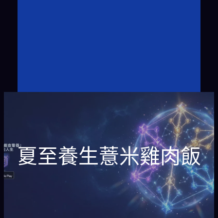
夏至養生薏米雞肉飯