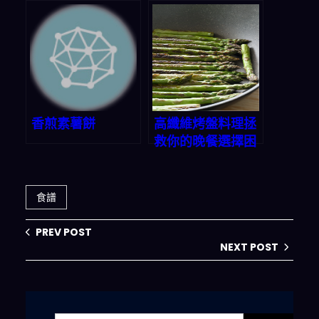
房祕訣大公開，讓
妳秒變大廚！
香煎素薯餅
高纖維烤盤料理拯
救你的晚餐選擇困
難症！一鍵生成完
美三餸一湯組合
食譜
PREV POST
NEXT POST
搜