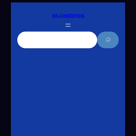
跳
siuleeboss
至
主
要
搜
內
尋
容