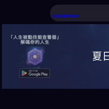
跳
至
siuleeboss
主
要
內
容
夏