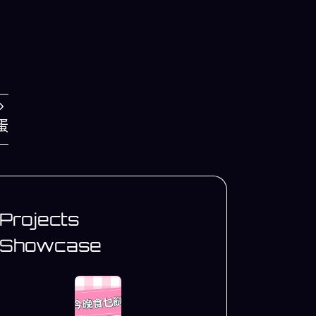
蛋
Projects
Showcase