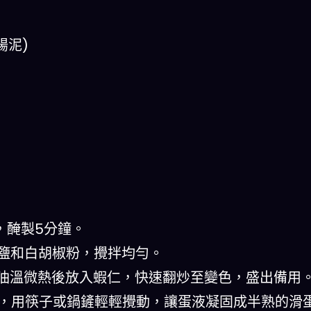
腸泥)
，醃製5分鐘。
許鹽和白胡椒粉，攪拌均勻。
，油溫微熱後放入蝦仁，快速翻炒至變色，盛出備用
炒，用筷子或鍋鏟輕輕攪動，讓蛋液凝固成半熟的滑