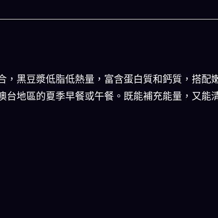
合，黑豆漿低脂低熱量，富含蛋白質和鈣質，搭配
澳台地區的夏季早餐或午餐。既能補充能量，又能
今晚吃什麽
人生被動技能
一湯的完美晚餐組合,以後免除晚餐吃
結合全球4大玄學系統(生辰八
什麽的煩惱
星、印度吠陀)將你的天賦以被
一目瞭然
立即下載
立即下