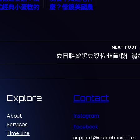
式經典小蛋糕的
麼？借鏡美國農
美味秘方
場到餐桌理念，
用一鍵App生成
健康三餸一湯，
解決忙碌生活痛
NEXT POST
點
夏日輕盈黑豆漿佐韭黃蝦仁滑
Explore
Contact
About
Instagram
Services
Facebook
Time Line
support@siuleeboss.com