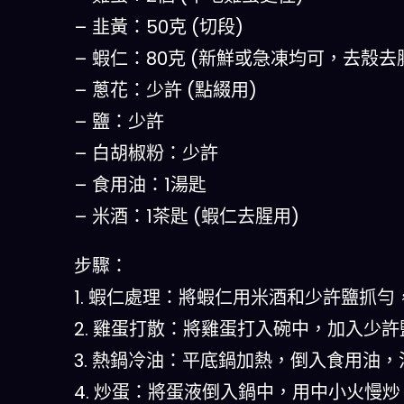
– 韭黃：50克 (切段)
– 蝦仁：80克 (新鮮或急凍均可，去殼去
– 蔥花：少許 (點綴用)
– 鹽：少許
– 白胡椒粉：少許
– 食用油：1湯匙
– 米酒：1茶匙 (蝦仁去腥用)
步驟：
1. 蝦仁處理：將蝦仁用米酒和少許鹽抓勻
2. 雞蛋打散：將雞蛋打入碗中，加入少
3. 熱鍋冷油：平底鍋加熱，倒入食用油
4. 炒蛋：將蛋液倒入鍋中，用中小火慢