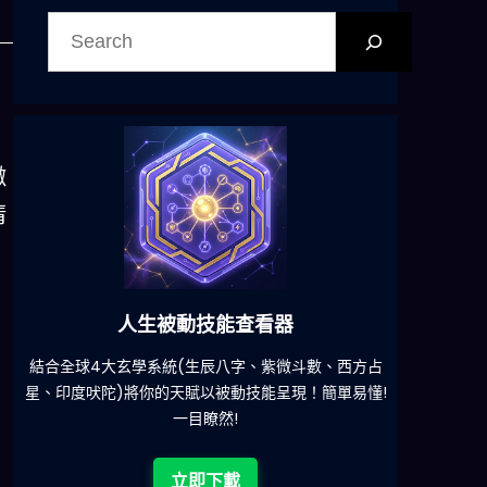
搜
尋
嫩
清
查看器
六合彩發達神器
字、紫微斗數、西方占
減少超過500萬個低概率中獎組合，提高中
動技能呈現！簡單易懂!
!
立即下載
載