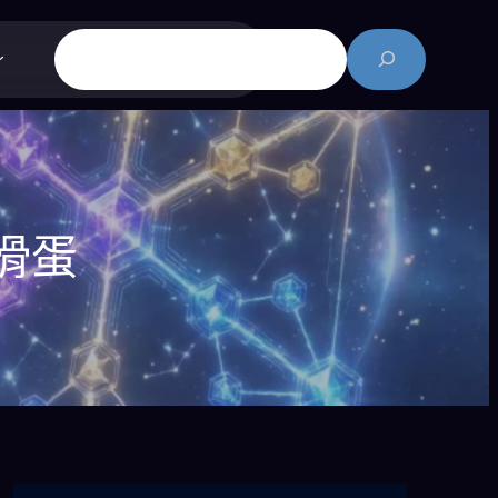
搜
尋
滑蛋