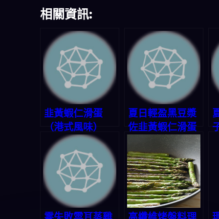
相關資訊:
韭黃蝦仁滑蛋
夏日輕盈黑豆漿
（港式風味）
佐韭黃蝦仁滑蛋
零失敗雲耳蒸雞
高纖維烤盤料理