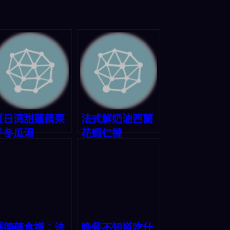
夏日清甜蓮藕栗
法式鮮奶油西蘭
子冬瓜湯
花蝦仁撻
瑪德蓮食譜：法
晚餐不知道吃什