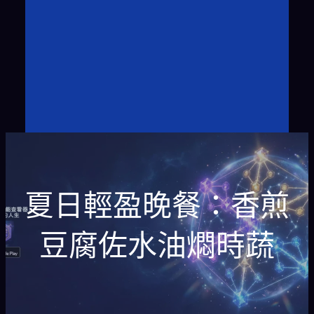
夏日輕盈晚餐：香煎
豆腐佐水油燜時蔬