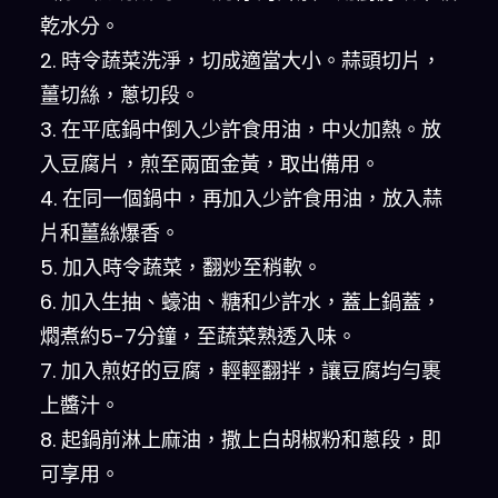
乾水分。
2. 時令蔬菜洗淨，切成適當大小。蒜頭切片，
薑切絲，蔥切段。
3. 在平底鍋中倒入少許食用油，中火加熱。放
入豆腐片，煎至兩面金黃，取出備用。
4. 在同一個鍋中，再加入少許食用油，放入蒜
片和薑絲爆香。
5. 加入時令蔬菜，翻炒至稍軟。
6. 加入生抽、蠔油、糖和少許水，蓋上鍋蓋，
燜煮約5-7分鐘，至蔬菜熟透入味。
7. 加入煎好的豆腐，輕輕翻拌，讓豆腐均勻裹
上醬汁。
8. 起鍋前淋上麻油，撒上白胡椒粉和蔥段，即
可享用。