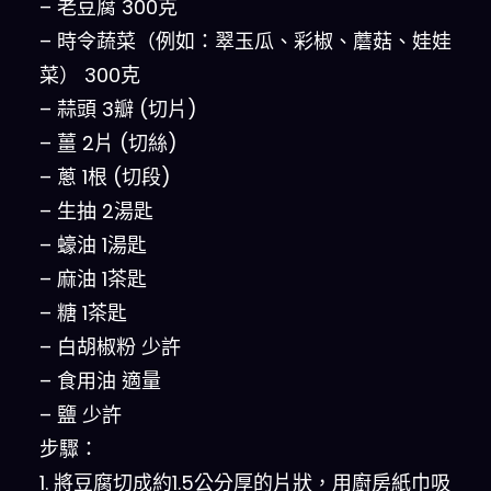
– 老豆腐 300克
– 時令蔬菜（例如：翠玉瓜、彩椒、蘑菇、娃娃
菜） 300克
– 蒜頭 3瓣 (切片)
– 薑 2片 (切絲)
– 蔥 1根 (切段)
– 生抽 2湯匙
– 蠔油 1湯匙
– 麻油 1茶匙
– 糖 1茶匙
– 白胡椒粉 少許
– 食用油 適量
– 鹽 少許
步驟：
1. 將豆腐切成約1.5公分厚的片狀，用廚房紙巾吸