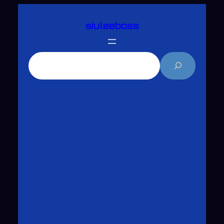
跳
siuleeboss
至
主
要
搜
內
尋
容