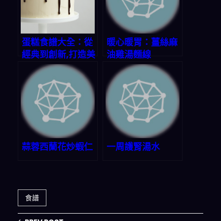
蛋糕食譜大全：從
暖心暖胃：薑絲麻
經典到創新,打造美
油雞湯麵線
味甜蜜時光
蒜蓉西蘭花炒蝦仁
一周護腎湯水
食譜