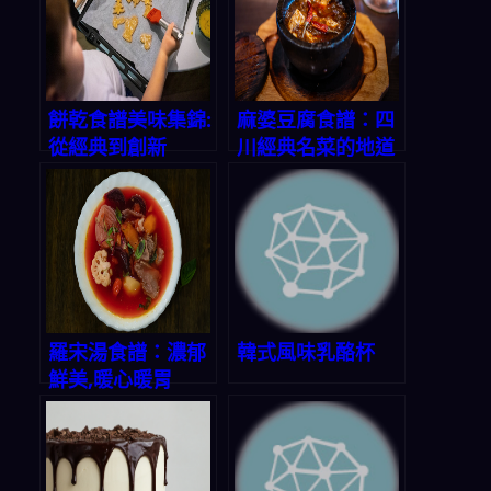
餅乾食譜美味集錦:
麻婆豆腐食譜：四
從經典到創新
川經典名菜的地道
做法
羅宋湯食譜：濃郁
韓式風味乳酪杯
鮮美,暖心暖胃