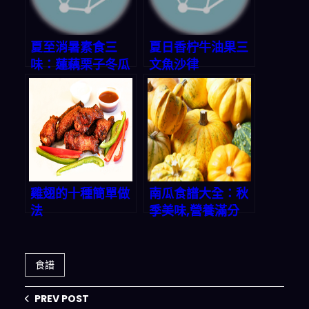
夏至消暑素食三
夏日香柠牛油果三
味：蓮藕栗子冬瓜
文魚沙律
湯、水油燜時蔬、
油浸蒜香拌麵
雞翅的十種簡單做
南瓜食譜大全：秋
法
季美味,營養滿分
食譜
PREV POST