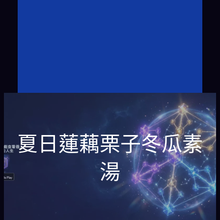
夏日蓮藕栗子冬瓜素
湯