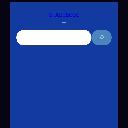
跳
siuleeboss
至
主
要
搜
內
尋
容