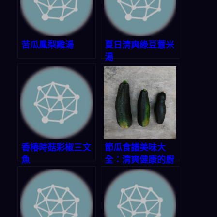
苦瓜鳳梨雞湯
夏日清爽綠豆薏米
湯
香椿時菇彩椒三文
節瓜食譜美味大
魚
全：清爽健康的廚
房寶藏