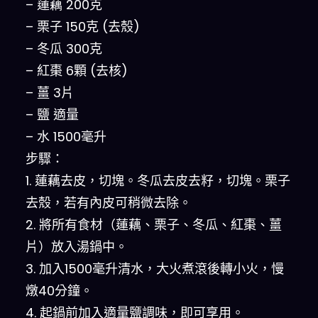
– 蓮藕 200克
– 栗子 150克 (去殼)
– 冬瓜 300克
– 紅棗 6顆 (去核)
– 薑 3片
– 鹽 適量
– 水 1500毫升
步驟：
1. 蓮藕去皮，切塊。冬瓜去皮去籽，切塊。栗子
去殼，若有內皮可稍微去除。
2. 將所有食材（蓮藕、栗子、冬瓜、紅棗、薑
片）放入湯鍋中。
3. 加入1500毫升清水，大火煮滾後轉小火，慢
燉40分鐘。
4. 起鍋前加入適量鹽調味，即可享用。