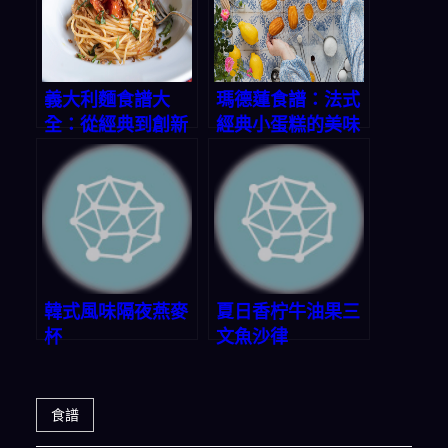
義大利麵食譜大
瑪德蓮食譜：法式
全：從經典到創新
經典小蛋糕的美味
秘方
韓式風味隔夜燕麥
夏日香柠牛油果三
杯
文魚沙律
食譜