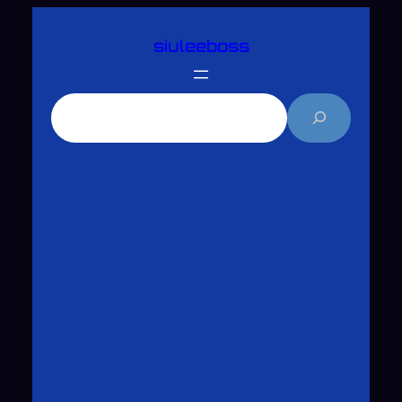
跳
siuleeboss
至
主
要
搜
內
尋
容