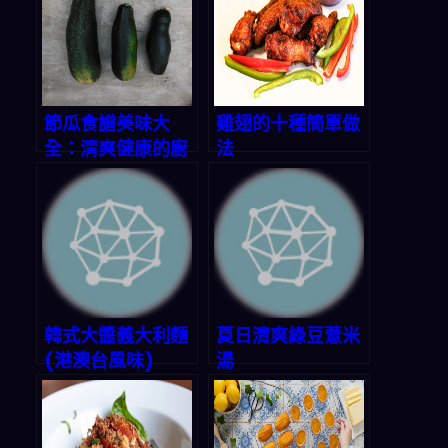
節瓜食譜美味大
雞翅的十種簡單做
全：清爽健康的廚
法
房寶藏
韓式大醬義大利麵
夏日清爽綠豆薏米
(港澳台風味)
湯