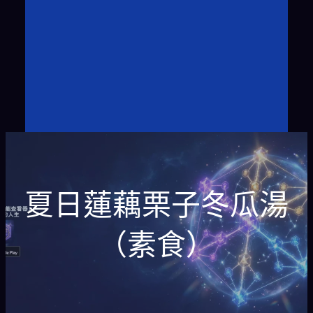
夏日蓮藕栗子冬瓜湯
（素食）