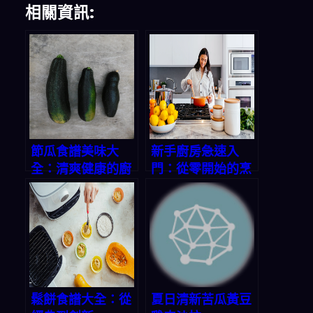
相關資訊:
節瓜食譜美味大
新手廚房急速入
全：清爽健康的廚
門：從零開始的烹
房寶藏
飪之旅
鬆餅食譜大全：從
夏日清新苦瓜黃豆