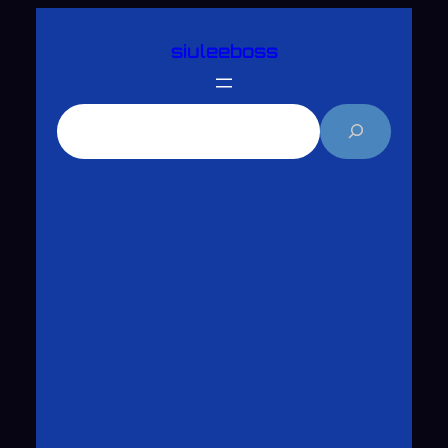
跳
siuleeboss
至
主
要
搜
內
尋
容