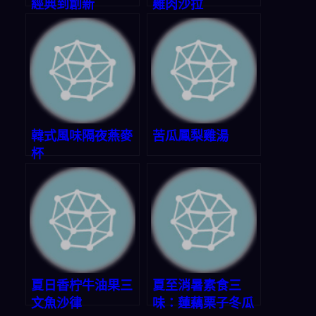
經典到創新
雞肉沙拉
韓式風味隔夜燕麥
苦瓜鳳梨雞湯
杯
夏日香柠牛油果三
夏至消暑素食三
文魚沙律
味：蓮藕栗子冬瓜