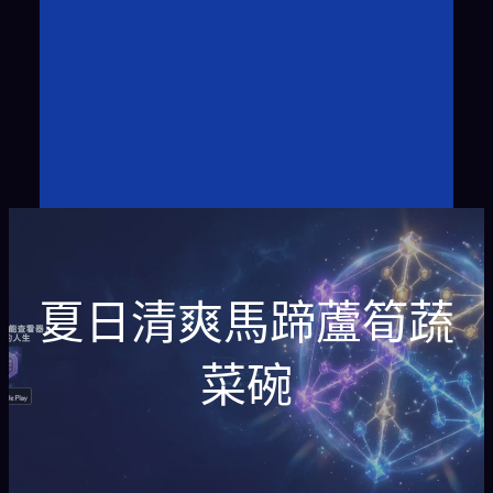
夏日清爽馬蹄蘆筍蔬
菜碗