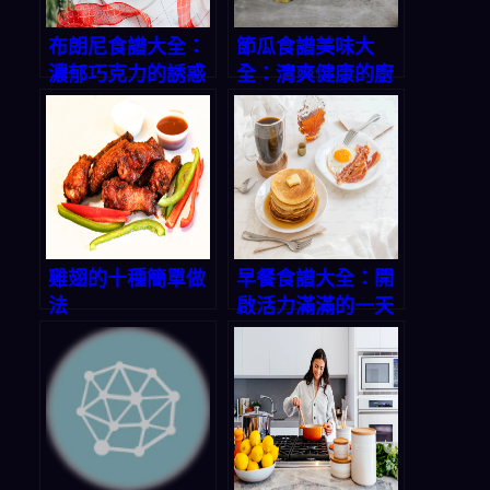
布朗尼食譜大全：
節瓜食譜美味大
濃郁巧克力的誘惑
全：清爽健康的廚
房寶藏
雞翅的十種簡單做
早餐食譜大全：開
法
啟活力滿滿的一天