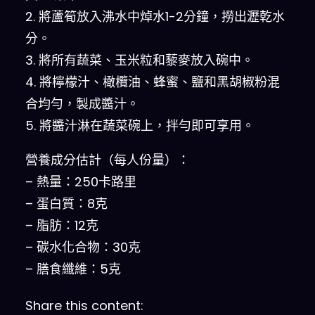
2. 將蘆筍放入沸水中焯水1-2分鐘，撈出瀝乾水
分。
3. 將所有蔬菜、玉米粒和藜麥放入碗中。
4. 將檸檬汁、橄欖油、蜂蜜、鹽和黑胡椒粉混
合均勻，製成醬汁。
5. 將醬汁淋在蔬菜碗上，拌勻即可享用。
營養成分估計（每人份量）：
– 熱量：250卡路里
– 蛋白質：8克
– 脂肪：12克
– 碳水化合物：30克
– 膳食纖維：5克
Share this content: