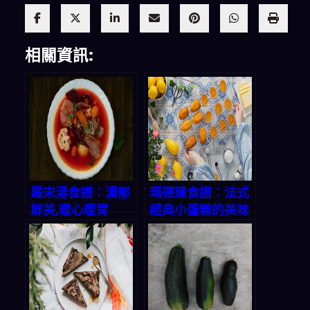
相關資訊:
羅宋湯食譜：濃郁
瑪德蓮食譜：法式
鮮美,暖心暖胃
經典小蛋糕的美味
秘方