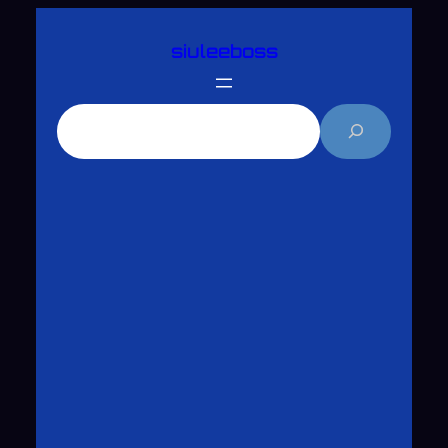
跳
siuleeboss
至
主
要
搜
內
尋
容