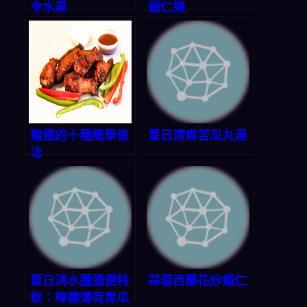
令水果
蝦仁撻
雞翅的十種簡單做
夏日清爽苦瓜丸湯
法
夏日消水腫通便特
蒜蓉西蘭花炒蝦仁
飲：檸檬薄荷青瓜