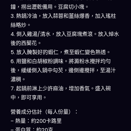
鐘，撈出瀝乾備用。豆腐切小塊。
3. 熱鍋冷油，放入蒜蓉和薑絲爆香，加入瑤柱
絲略炒。
4. 倒入雞湯/清水，放入豆腐塊煮滾。放入焯水
後的西蘭花。
5. 放入醃製好的蝦仁，煮至蝦仁變色熟透。
6. 用鹽和白胡椒粉調味。將澱粉水攪拌均勻
後，緩緩倒入鍋中勾芡，邊倒邊攪拌，至湯汁
濃稠。
7. 起鍋前淋上少許麻油，增加香氣。盛入碗
中，即可享用。
營養成分估計（每人份量）：
– 熱量：約200卡路里
– 蛋白質：約20克