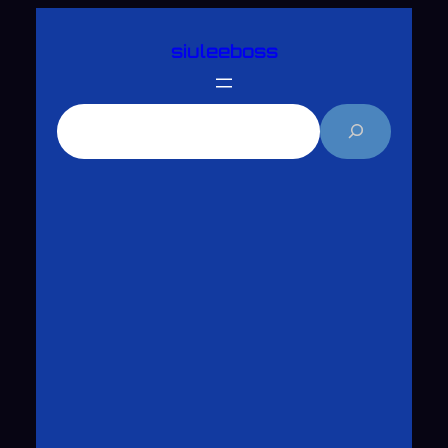
跳
siuleeboss
至
主
要
搜
內
尋
容