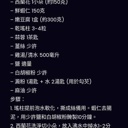
– 西蘭花 1小朵 (約150克)
– 鮮蝦仁 150克
– 嫩豆腐 1盒 (約300克)
– 乾瑤柱 3-4粒
– 蒜蓉 1茶匙
– 薑絲 少許
– 雞湯/清水 500毫升
– 鹽 適量
– 白胡椒粉 少許
– 澱粉 1湯匙 + 水 2湯匙 (用於勾芡)
– 麻油 少許
步驟：
1. 瑤柱提前泡水軟化，撕成絲備用。蝦仁去腸
泥，用少許鹽和白胡椒粉醃製10分鐘。
2. 西蘭花洗淨切小朵，放入沸水中焯水1-2分