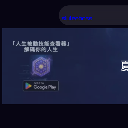
跳
至
siuleeboss
主
要
內
容