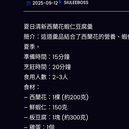
SIULEEBOSS
2025-09-12
夏日清新西蘭花蝦仁豆腐羹
簡介：這道羹品結合了西蘭花的營養、蝦
夏季。
準備時間：15分鐘
烹飪時間：20分鐘
食用人數：2-3人
今晚吃
食材：
– 西蘭花：1棵 (約200克)
一鍵配搭出三餸一湯的完美晚
什麽的
– 鮮蝦仁：150克
– 板豆腐：1塊 (約300克)
立即下
– 雞蛋：1個