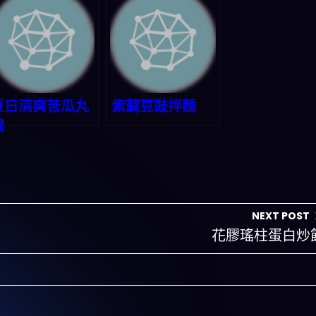
夏日清爽苦瓜丸
紫蘇豆豉拌麵
湯
NEXT POST
花膠瑤柱蛋白炒