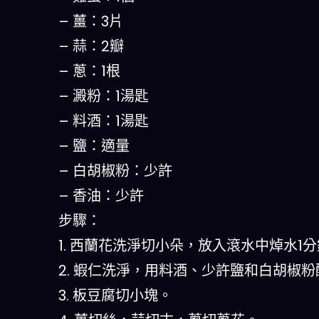
– 薑：3片
– 蒜：2瓣
– 蔥：1根
– 澱粉：1湯匙
– 料酒：1湯匙
– 鹽：適量
– 白胡椒粉：少許
– 香油：少許
步驟：
1. 西蘭花洗淨切小朵，放入滾水中焯水1
2. 蝦仁洗淨，用料酒、少許鹽和白胡椒粉
3. 板豆腐切小塊。