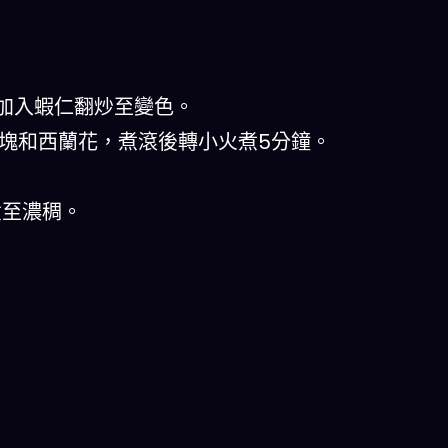
，加入蝦仁翻炒至變色。
豆腐塊和西蘭花，煮滾後轉小火煮5分鐘。
煮至濃稠。
。