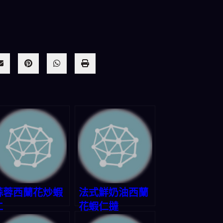
蒜蓉西蘭花炒蝦
法式鮮奶油西蘭
仁
花蝦仁撻