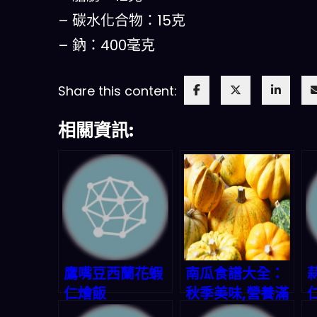
– 碳水化合物：15克
– 鈉：400毫克
Share this content:
相關資訊:
鷹嘴豆西蘭花蝦
南瓜食譜大全：
仁燴飯
秋季美味,營養滿
分