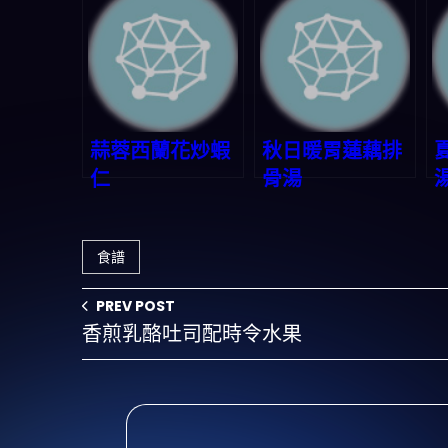
蒜蓉西蘭花炒蝦
秋日暖胃蓮藕排
仁
骨湯
食譜
PREV POST
香煎乳酪吐司配時令水果