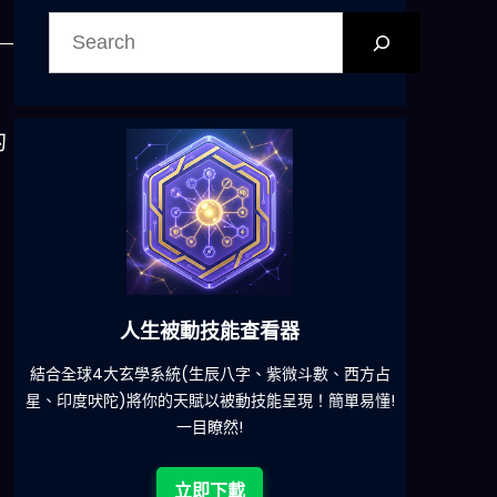
搜
尋
的
六合彩發達神器
、西方占
減少超過500萬個低概率中獎組合，提高中獎率
一
簡單易懂!
立即下載