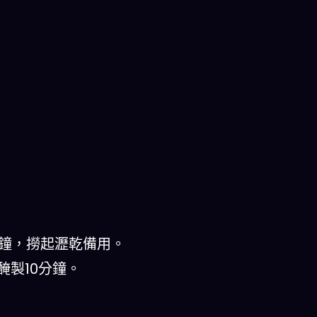
分鐘，撈起瀝乾備用。
醃製10分鐘。