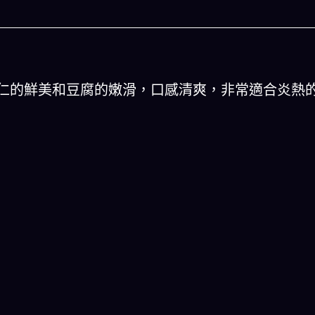
仁的鮮美和豆腐的嫩滑，口感清爽，非常適合炎熱
什麽
人生被動技能查看器
餐組合,以後免除晚餐吃
結合全球4大玄學系統(生辰八字、紫微斗數
煩惱
星、印度吠陀)將你的天賦以被動技能呈現！
一目瞭然!
載
立即下載