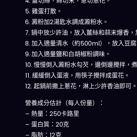
4. 薑切絲，蒜切末，蔥切蔥花。
5. 雞蛋打散。
6. 澱粉加2湯匙水調成澱粉水。
7. 鍋中放少許油，放入薑絲和蒜末爆香
8. 加入適量清水（約500ml），放入
9. 加入適量鹽和白胡椒粉調味。
10. 慢慢倒入澱粉水勾芡，邊倒邊攪拌，
11. 緩緩倒入蛋液，用筷子攪拌成蛋花。
12. 起鍋前撒上蔥花，淋上少許香油即可
營養成分估計（每人份量）：
– 熱量：250卡路里
– 蛋白質：20克
– 脂肪：12克