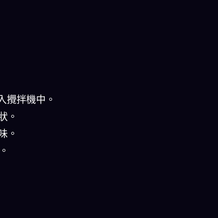
放入攪拌機中。
狀。
味。
用。