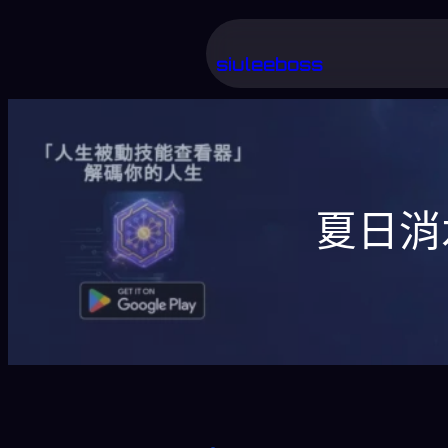
跳
至
siuleeboss
主
要
內
容
夏日消