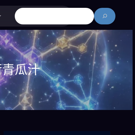
搜
尋
荷青瓜汁