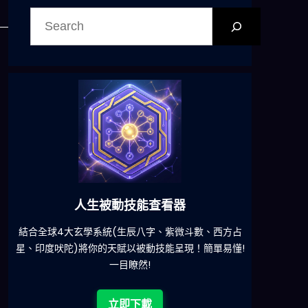
搜
尋
被動技能查看器
六合彩發達神
統(生辰八字、紫微斗數、西方占
減少超過500萬個低概率中獎組
天賦以被動技能呈現！簡單易懂!
一目瞭然!
立即下載
立即下載