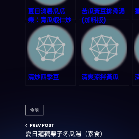
夏日消暑瓜瓜
苦瓜黃豆排骨湯
樂：青瓜蝦仁炒
(加料版)
絲瓜
清炒四季豆
清爽涼拌黃瓜
食譜
PREV POST
夏日蓮藕栗子冬瓜湯（素食）