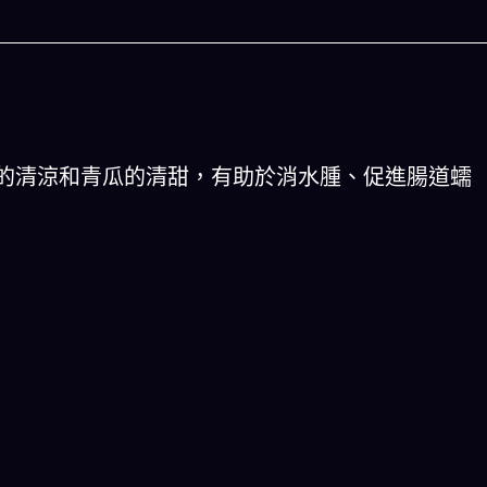
的清涼和青瓜的清甜，有助於消水腫、促進腸道蠕
今晚吃什麽
人生
配搭出三餸一湯的完美晚餐組合,以後免除晚餐吃
結合全球4大玄學系
什麽的煩惱
星、印度吠陀)將你的
立即下載