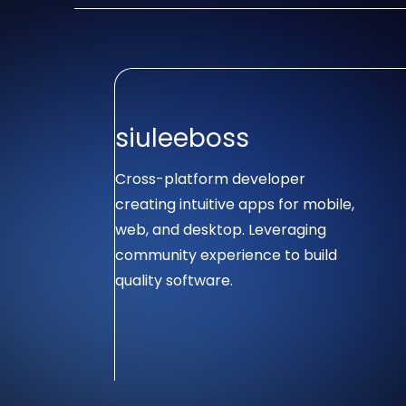
siuleeboss
Cross-platform developer
creating intuitive apps for mobile,
web, and desktop. Leveraging
community experience to build
quality software.