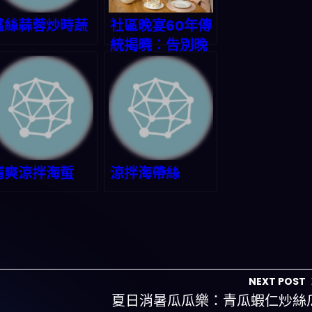
薑絲蒜蓉炒時蔬
社區晚宴60年傳
統揭曉：告別晚
餐選擇困難症，
三菜一湯從此不
費腦
清爽涼拌海蜇
涼拌海帶絲
NEXT POST
夏日消暑瓜瓜樂：青瓜蝦仁炒絲