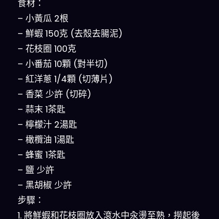
食材：
– 小黃瓜 2根
– 鮮蝦 150克 (去殼去腸泥)
– 花枝圈 100克
– 小番茄 10顆 (對半切)
– 紅洋蔥 1/4顆 (切薄片)
– 香菜 少許 (切碎)
– 蒜末 1茶匙
– 檸檬汁 2湯匙
– 橄欖油 1湯匙
– 蜂蜜 1茶匙
– 鹽 少許
– 黑胡椒 少許
步驟：
1. 將鮮蝦和花枝圈放入滾水中汆燙至熟，撈起後