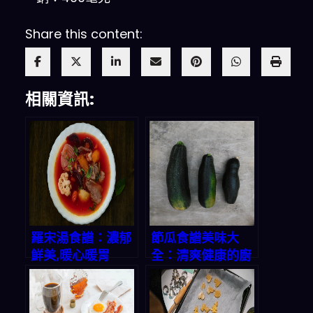
Share this content:
相關資訊:
羅宋湯食譜：濃郁
節瓜食譜美味大
鮮美,暖心暖胃
全：清爽健康的廚
房寶藏