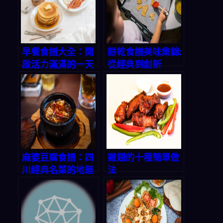
早餐食譜大全：開
餅乾食譜美味集錦:
啟活力滿滿的一天
從經典到創新
麻婆豆腐食譜：四
雞翅的十種簡單做
川經典名菜的地道
法
做法