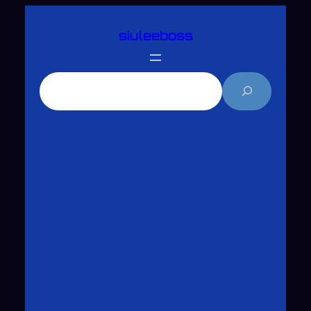
跳
siuleeboss
至
主
要
搜
內
尋
容