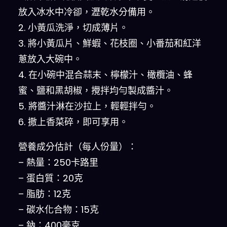
放入冰水中冷卻，瀝乾水分備用。
2. 小黃瓜洗淨，切成薄片。
3. 將小黃瓜片、鮮蝦、花枝圈、小番茄和紅洋
蔥放入大碗中。
4. 在小碗中混合蒜末、檸檬汁、橄欖油、蜂
蜜、鹽和黑胡椒，攪拌均勻製成醬汁。
5. 將醬汁淋在沙拉上，輕輕拌勻。
6. 撒上香菜碎，即可享用。
營養成分估計（每人份量）：
– 熱量：250卡路里
– 蛋白質：20克
– 脂肪：12克
– 碳水化合物：15克
– 鈉：400毫克