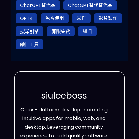
ChatGPT替代品
ChatGPT替代替代品
GPT4
免費使用
寫作
影片製作
搜尋引擎
有限免費
繪圖
繪圖工具
siuleeboss
Cross-platform developer creating
intuitive apps for mobile, web, and
desktop. Leveraging community
experience to build quality software.