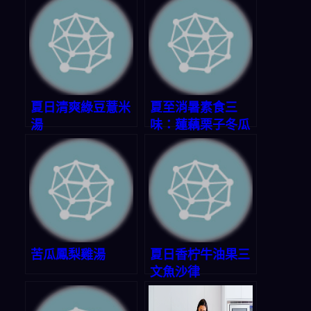
夏日清爽綠豆薏米
夏至消暑素食三
湯
味：蓮藕栗子冬瓜
湯、水油燜時蔬、
油浸蒜香拌麵
苦瓜鳳梨雞湯
夏日香柠牛油果三
文魚沙律