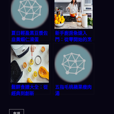
夏日輕盈黑豆漿佐
新手廚房急速入
韭黃蝦仁滑蛋
門：從零開始的烹
飪之旅
鬆餅食譜大全：從
五指毛桃蘋果瘦肉
經典到創新
湯
食譜