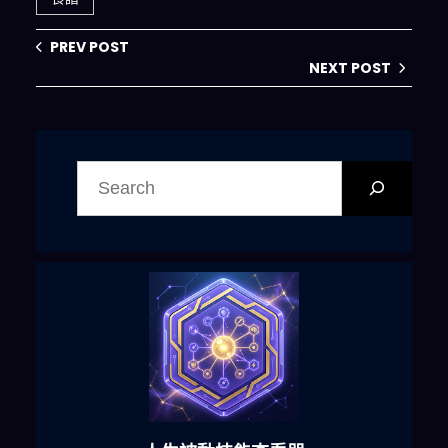
PREV POST
NEXT POST
搜
尋