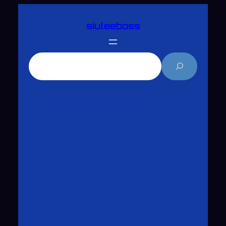
跳
siuleeboss
至
主
要
搜
內
尋
容