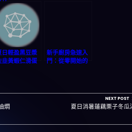
夏日輕盈黑豆漿
新手廚房急速入
佐韭黃蝦仁滑蛋
門：從零開始的
烹飪之旅
NEXT POST
油燜
夏日消暑蓮藕栗子冬瓜