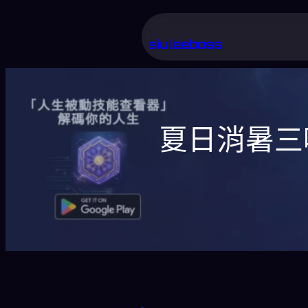
跳
至
siuleeboss
主
要
內
夏日消暑三
容