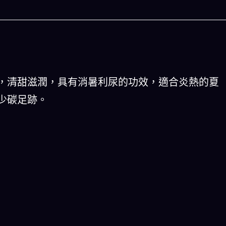
，清甜滋潤，具有消暑利尿的功效，適合炎熱的夏
少碳足跡。
人生被動技能查看器
以後免除晚餐吃
結合全球4大玄學系統(生辰八字、紫微斗數、西方占
星、印度吠陀)將你的天賦以被動技能呈現！簡單易懂
一目瞭然!
立即下載