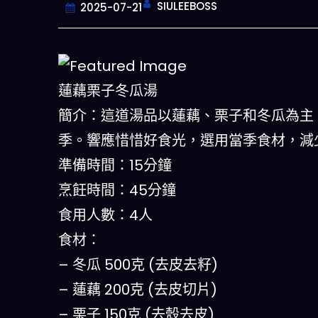
SIULEEBOSS
2025-07-21
蓮藕栗子冬瓜湯
簡介：這道湯品以蓮藕、栗子和冬瓜為主
季。響應惜惜好食光，選用當季食材，減
準備時間：15分鐘
烹飪時間：45分鐘
今晚吃什麽
食用人數：4人
食材：
一鍵配搭出三餸一湯的完美晚餐組合,
什麽的煩惱
– 冬瓜 500克 (去皮去籽)
– 蓮藕 200克 (去皮切片)
立即下載
– 栗子 150克 (去殼去皮)