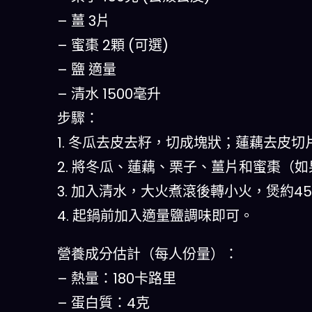
– 薑 3片
– 蜜棗 2顆 (可選)
– 鹽 適量
– 清水 1500毫升
步驟：
1. 冬瓜去皮去籽，切成塊狀；蓮藕去皮
2. 將冬瓜、蓮藕、栗子、薑片和蜜棗（
3. 加入清水，大火煮滾後轉小火，煲約
4. 起鍋前加入適量鹽調味即可。
營養成分估計（每人份量）：
– 熱量：180卡路里
– 蛋白質：4克