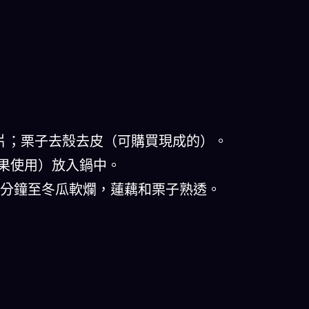
切片；栗子去殼去皮（可購買現成的）。
如果使用）放入鍋中。
45分鐘至冬瓜軟爛，蓮藕和栗子熟透。