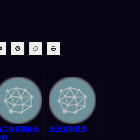
韓式風味隔夜燕
苦瓜鳳梨雞湯
麥杯