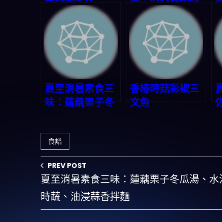
廚房寶藏
夏至消暑素食三
香椿時菇彩椒三
味：蓮藕栗子冬
文魚
瓜湯、水油燜時
蔬、油浸蒜香拌
食譜
麵
PREV POST
夏至消暑素食三味：蓮藕栗子冬瓜湯、水
時蔬、油浸蒜香拌麵