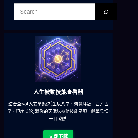
搜
尋
六合彩發達神器
減少超過500萬個低概率中獎組合，提高中獎率
一鍵配搭
!
立即下載