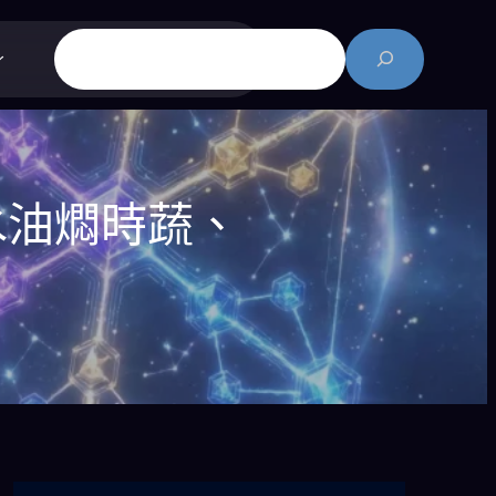
搜
尋
水油燜時蔬、