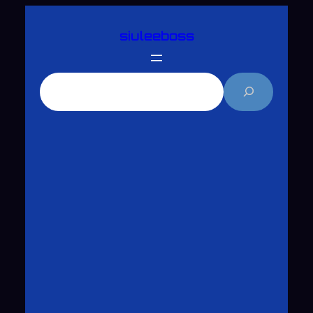
跳
siuleeboss
至
主
要
搜
內
尋
容