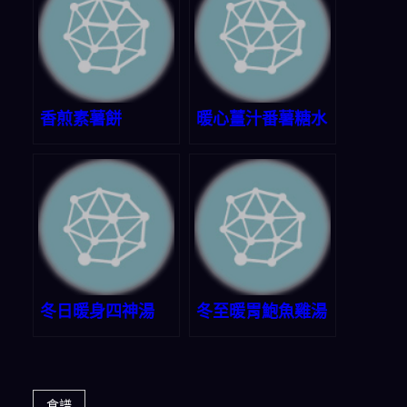
香煎素薯餅
暖心薑汁番薯糖水
冬日暖身四神湯
冬至暖胃鮑魚雞湯
食譜