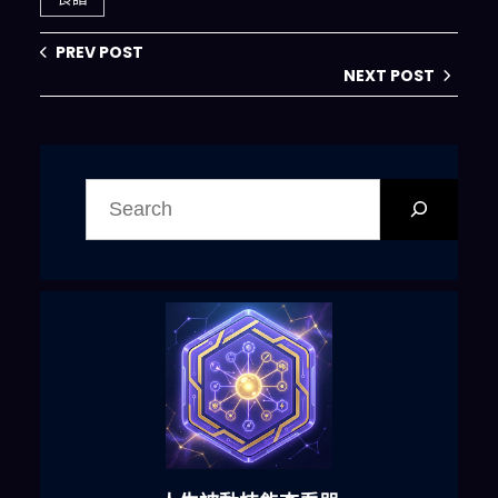
PREV POST
NEXT POST
搜
尋