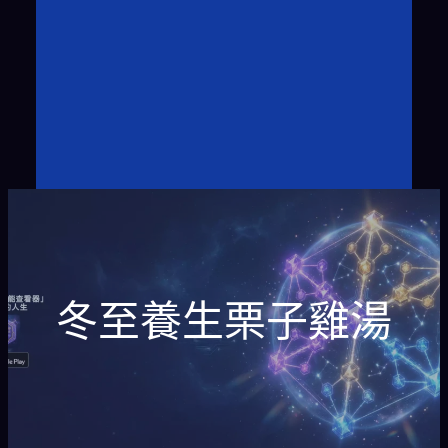
冬至養生栗子雞湯