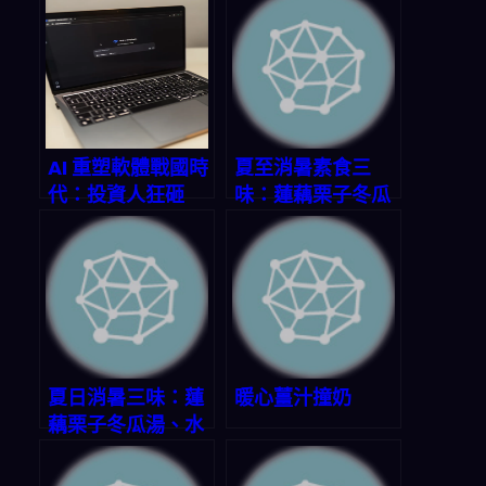
AI 重塑軟體戰國時
夏至消暑素食三
代：投資人狂砸
味：蓮藕栗子冬瓜
2.5 兆美元，誰在
湯、水油燜時蔬、
笑到最後？
油浸蒜香拌麵
夏日消暑三味：蓮
暖心薑汁撞奶
藕栗子冬瓜湯、水
油燜時蔬、美祿恐
龍