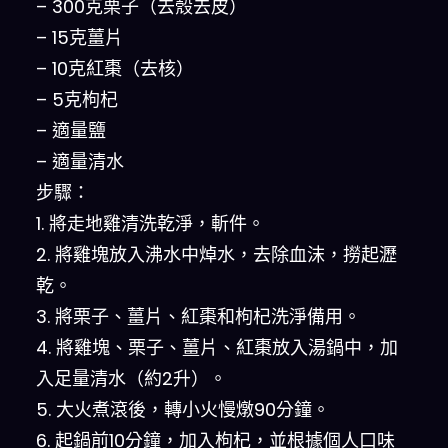
– 300克栗子（去殼去皮）
– 15克薑片
– 10克紅棗（去核）
– 5克枸杞
– 適量鹽
– 適量清水
步驟：
1. 將走地雞清洗乾淨，斬件。
2. 將雞塊放入沸水中焯水，去除血沫，撈起瀝
乾。
3. 將栗子、薑片、紅棗和枸杞洗淨備用。
4. 將雞塊、栗子、薑片、紅棗放入湯鍋中，加
入足量清水（約2升）。
5. 大火煮滾後，轉小火慢燉90分鐘。
6. 起鍋前10分鐘，加入枸杞，並根據個人口味