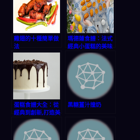
雞翅的十種簡單做
瑪德蓮食譜：法式
法
經典小蛋糕的美味
秘方
蛋糕食譜大全：從
黑糖薑汁撞奶
經典到創新,打造美
味甜蜜時光