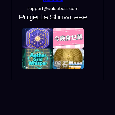
support@siuleeboss.com
Projects Showcase