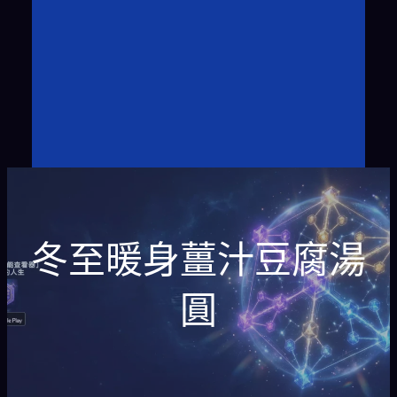
冬至暖身薑汁豆腐湯
圓