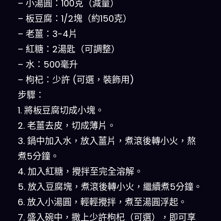
– 小湯圓：100克（減量）
– 板豆腐：1/2塊（約150克）
– 老薑：3-4片
– 紅糖：2湯匙（可調整）
– 水：500毫升
– 枸杞：少許 (可選，裝飾用)
步驟：
1. 將板豆腐切成小塊。
2. 老薑去皮，切成薄片。
3. 鍋中加入水，放入薑片，煮滾後轉小火，熬
煮5分鐘。
4. 加入紅糖，攪拌至完全溶解。
5. 放入豆腐塊，煮滾後轉小火，繼續煮5分鐘。
6. 放入小湯圓，輕輕攪拌，煮至湯圓浮起。
7. 盛入碗中，撒上少許枸杞（可選），即可享