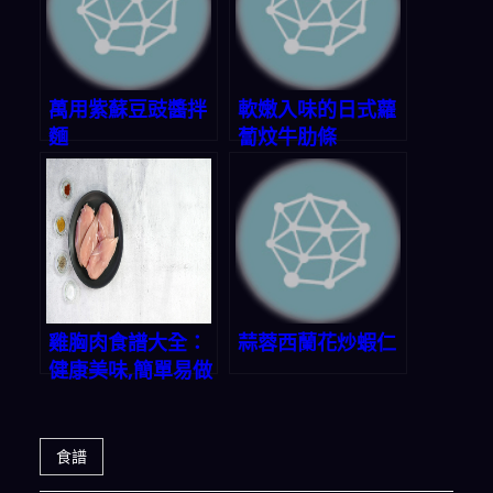
萬用紫蘇豆豉醬拌
軟嫩入味的日式蘿
麵
蔔炆牛肋條
雞胸肉食譜大全：
蒜蓉西蘭花炒蝦仁
健康美味,簡單易做
食譜