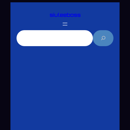
跳
siuleeboss
至
主
要
搜
內
尋
容