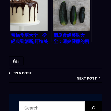
蛋糕食譜大全：從
節瓜食譜美味大
經典到創新,打造美
全：清爽健康的廚
味甜蜜時光
房寶藏
食譜
PREV POST
NEXT POST
搜
尋