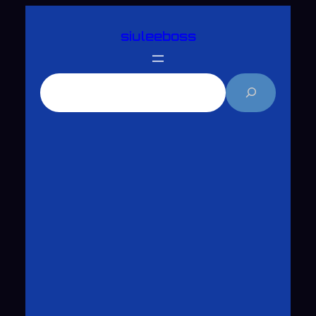
跳
siuleeboss
至
主
要
搜
內
尋
容