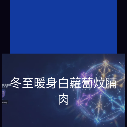
冬至暖身白蘿蔔炆腩
肉