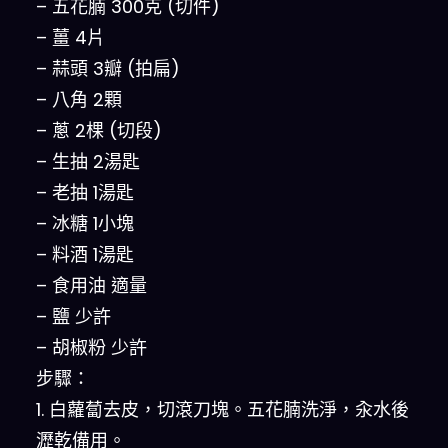
– 五花腩 300克 (切件)
– 薑 4片
– 蒜頭 3瓣 (拍扁)
– 八角 2顆
– 蔥 2棵 (切段)
– 生抽 2湯匙
– 老抽 1湯匙
– 冰糖 1小塊
– 料酒 1湯匙
– 食用油 適量
– 鹽 少許
– 胡椒粉 少許
步驟：
1. 白蘿蔔去皮，切滾刀塊。五花腩洗淨，汆水後
瀝乾備用。