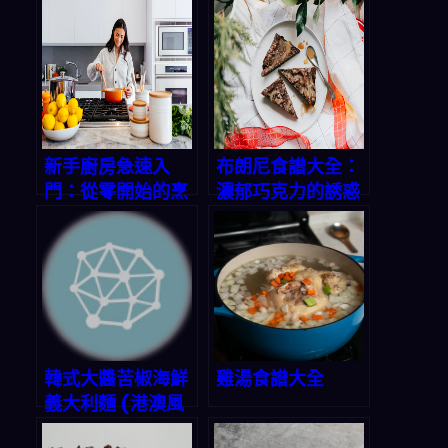
新手廚房急速入
布朗尼食譜大全：
門：從零開始的烹
濃郁巧克力的誘惑
飪之旅
韓式大醬苦椒海鮮
雞湯食譜大全
義大利麵 (港澳風
味)