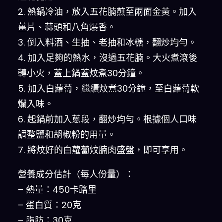
2. 熱鍋冷油，放入五花腩煎至兩面金黃。加入
薑片、蒜頭和八角爆香。
3. 倒入料酒、生抽、老抽和冰糖，翻炒均勻。
4. 加入足夠的熱水，沒過五花腩。大火煮滾後
轉小火，蓋上鍋蓋炆煮30分鐘。
5. 加入白蘿蔔，繼續炆煮30分鐘，至白蘿蔔軟
爛入味。
6. 起鍋前加入蔥段，翻炒均勻。根據個人口味
調整鹽和胡椒粉的用量。
7. 將炆好的白蘿蔔炆腩肉盛盤，即可享用。
營養成分估計（每人份量）：
– 熱量：450卡路里
– 蛋白質：20克
– 脂肪：30克